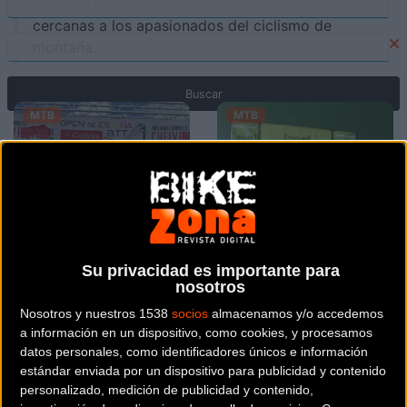
internacional como las emocionantes pruebas
cercanas a los apasionados del ciclismo de
montaña.
MTB
MTB
Su privacidad es importante para
David Valero
Tres podios
nosotros
primer líder del
para el BZ Team
Nosotros y nuestros 1538
socios
almacenamos y/o accedemos
Open de
en la Raul
a información en un dispositivo, como cookies, y procesamos
España de MTB
Gurekin
datos personales, como identificadores únicos e información
estándar enviada por un dispositivo para publicidad y contenido
personalizado, medición de publicidad y contenido,
MTB
MTB