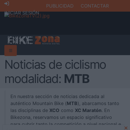
PUBLICIDAD
CONTACTAR
INICIAR SESIÓN
Noticias de ciclismo
modalidad:
MTB
En nuestra sección de noticias dedicada al
auténtico Mountain Bike (
MTB
), abarcamos tanto
las disciplinas de
XCO
como
XC Maratón
. En
Bikezona, reservamos un espacio significativo
para cubrir tanto la competición a nivel nacional e