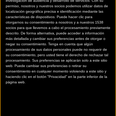
investigación de audiencia y desarrollo de servicios.
Con su
permiso, nosotros y nuestros socios podemos utilizar datos de
localización geográfica precisa e identificación mediante las
características de dispositivos. Puede hacer clic para
otorgarnos su consentimiento a nosotros y a nuestros 1538
socios para que llevemos a cabo el procesamiento previamente
descrito. De forma alternativa, puede acceder a información
más detallada y cambiar sus preferencias antes de otorgar o
negar su consentimiento.
Tenga en cuenta que algún
500 Bikers
Moralzarzal
procesamiento de sus datos personales puede no requerir de
desafían al
celebró el Du
su consentimiento, pero usted tiene el derecho de rechazar tal
procesamiento. Sus preferencias se aplicarán solo a este sitio
agua y al frio en
Cross de la
web. Puede cambiar sus preferencias o retirar su
la II Raul
Mujer vestido de
consentimiento en cualquier momento volviendo a este sitio y
Gurekin
rosa
haciendo clic en el botón "Privacidad" en la parte inferior de la
página web.
MTB
MTB