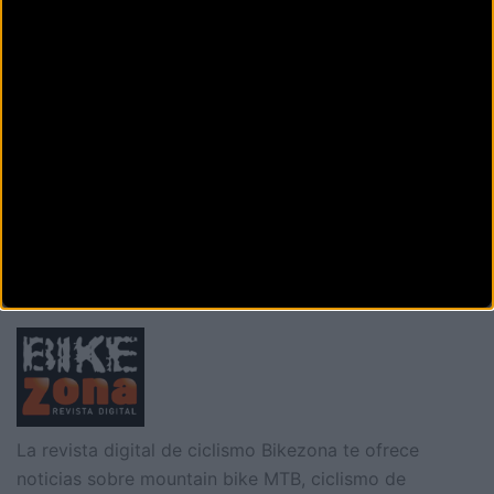
Monegros Bike
Marathon 2016
Anterior
Siguiente
1
2
3
4
5
6
7
8
Secciones
La revista digital de ciclismo Bikezona te ofrece
noticias sobre mountain bike MTB, ciclismo de