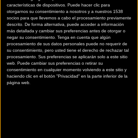
características de dispositivos. Puede hacer clic para
otorgarnos su consentimiento a nosotros y a nuestros 1538
socios para que llevemos a cabo el procesamiento previamente
descrito. De forma alternativa, puede acceder a información
Es la hora de coronar al
Ever Alejandro Gómez y
más detallada y cambiar sus preferencias antes de otorgar o
primer Campeón de
Sonja Kallio ganan en
negar su consentimiento.
Tenga en cuenta que algún
Enduro
Collbató
procesamiento de sus datos personales puede no requerir de
su consentimiento, pero usted tiene el derecho de rechazar tal
procesamiento. Sus preferencias se aplicarán solo a este sitio
MTB
MTB
web. Puede cambiar sus preferencias o retirar su
consentimiento en cualquier momento volviendo a este sitio y
haciendo clic en el botón "Privacidad" en la parte inferior de la
página web.
Fito García y Celina
Aitor Hernandez domina
García ganan la Vuelta a
en Jaurrieta
Andulucía MTB