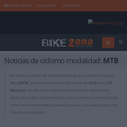
INICIAR SESIÓN
PUBLICIDAD
CONTACTAR
Noticias de ciclismo modalidad:
MTB
En nuestra sección de noticias dedicada al auténtico Mountain
Bike (
MTB
), abarcamos tanto las disciplinas de
XCO
como
XC
Maratón
. En Bikezona, reservamos un espacio significativo
para cubrir tanto la competición a nivel nacional e internacional
como las emocionantes pruebas cercanas a los apasionados del
ciclismo de montaña.