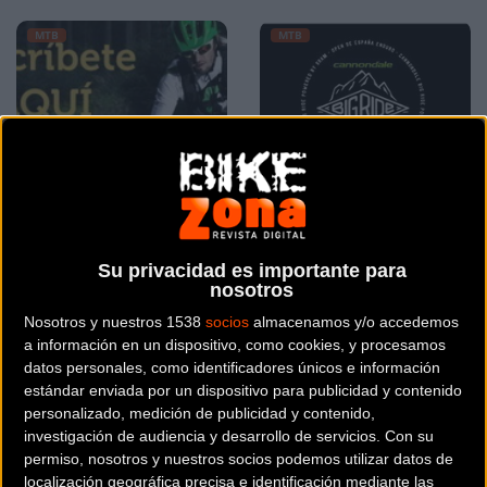
MTB
MTB
Ampliado plazo de
Big Ride Villa de Ojen
Su privacidad es importante para
inscripción Vuelta a
nosotros
Burgos BTT 2015
Nosotros y nuestros 1538
socios
almacenamos y/o accedemos
a información en un dispositivo, como cookies, y procesamos
MTB
MTB
datos personales, como identificadores únicos e información
estándar enviada por un dispositivo para publicidad y contenido
personalizado, medición de publicidad y contenido,
investigación de audiencia y desarrollo de servicios.
Con su
permiso, nosotros y nuestros socios podemos utilizar datos de
localización geográfica precisa e identificación mediante las