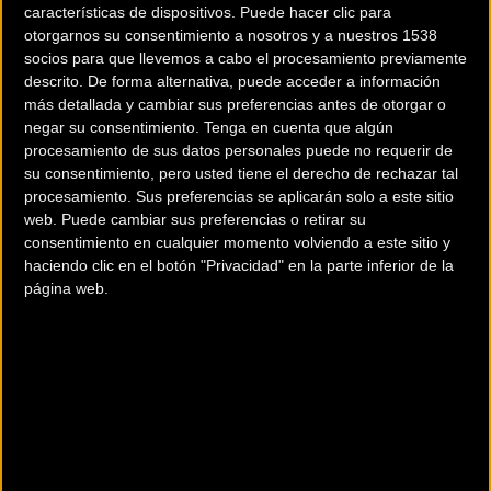
características de dispositivos. Puede hacer clic para
otorgarnos su consentimiento a nosotros y a nuestros 1538
socios para que llevemos a cabo el procesamiento previamente
descrito. De forma alternativa, puede acceder a información
Vuelve la X Challenge
Vídeo resumen segunda
más detallada y cambiar sus preferencias antes de otorgar o
Massi
etapa Andalucía Bike
negar su consentimiento.
Tenga en cuenta que algún
Race
procesamiento de sus datos personales puede no requerir de
su consentimiento, pero usted tiene el derecho de rechazar tal
procesamiento. Sus preferencias se aplicarán solo a este sitio
MTB
MTB
web. Puede cambiar sus preferencias o retirar su
consentimiento en cualquier momento volviendo a este sitio y
haciendo clic en el botón "Privacidad" en la parte inferior de la
página web.
ABR15: La segunda etapa
La VII Maratón de
es para Romero y Pinto
Bollullos abrirá ranking
andaluz