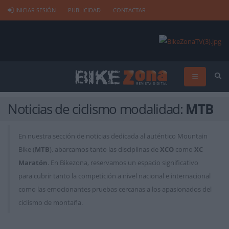
INICIAR SESIÓN
PUBLICIDAD
CONTACTAR
Noticias de ciclismo modalidad:
MTB
En nuestra sección de noticias dedicada al auténtico Mountain
Bike (
MTB
), abarcamos tanto las disciplinas de
XCO
como
XC
Maratón
. En Bikezona, reservamos un espacio significativo
para cubrir tanto la competición a nivel nacional e internacional
como las emocionantes pruebas cercanas a los apasionados del
ciclismo de montaña.