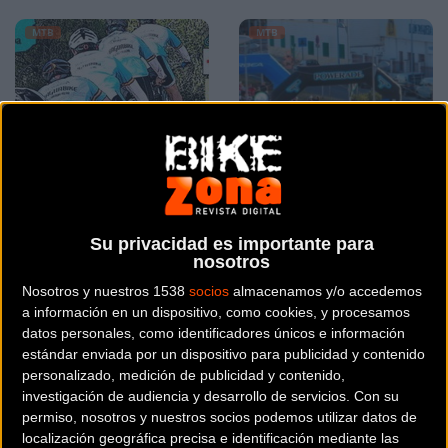
MTB
MTB
Vuelve el auténtico
Arrancó el Titan Xtrem
Su privacidad es importante para
mountain bike a la
Tour con más de 600
nosotros
Alcarria Alta
participantes
Nosotros y nuestros 1538
socios
almacenamos y/o accedemos
a información en un dispositivo, como cookies, y procesamos
datos personales, como identificadores únicos e información
MTB
MTB
estándar enviada por un dispositivo para publicidad y contenido
personalizado, medición de publicidad y contenido,
investigación de audiencia y desarrollo de servicios.
Con su
permiso, nosotros y nuestros socios podemos utilizar datos de
localización geográfica precisa e identificación mediante las