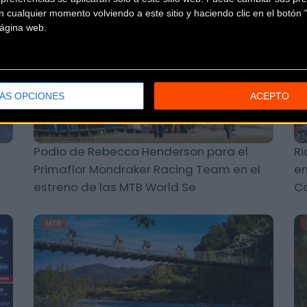
 cualquier momento volviendo a este sitio y haciendo clic en el botón "
MTB
 página web.
ÁS OPCIONES
ACEPTO
Podio de Rebecca Henderson para el
Ri
Primaflor Mondraker Racing Team en el
en
estreno de las MTB World Se
C
MTB