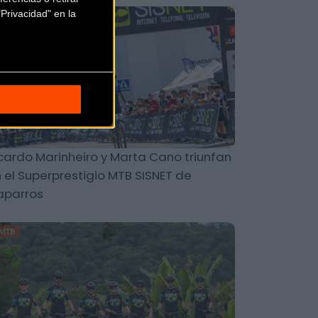
Privacidad" en la
MTB
cardo Marinheiro y Marta Cano triunfan
 el Superprestigio MTB SISNET de
aparros
MTB