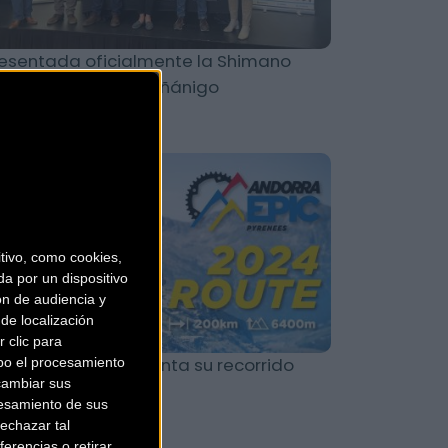
esentada oficialmente la Shimano
per Cup Massi Sabiñánigo
MTB
ivo, como cookies,
a por un dispositivo
ón de audiencia y
de localización
 clic para
 Andorra Epic presenta su recorrido
bo el procesamiento
cambiar sus
ra la edición 2024
esamiento de sus
echazar tal
erencias o retirar