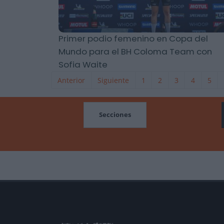
Primer podio femenino en Copa del
Mundo para el BH Coloma Team con
Sofia Waite
Anterior
Siguiente
1
2
3
4
5
MOCIONES
Secciones