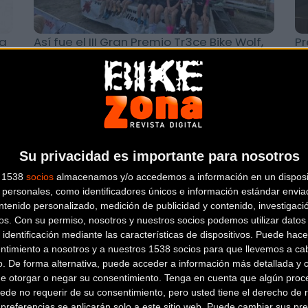
la
Así fue el III Gran Premio Tr3ce Bike Wolf,
Pr
de
5ª prueba puntuable de la Super Cup Kids
Su
MTB
Su privacidad es importante para nosotros
s 1538
socios
almacenamos y/o accedemos a información en un disposit
personales, como identificadores únicos e información estándar enviad
ntenido personalizado, medición de publicidad y contenido, investigaci
os.
Con su permiso, nosotros y nuestros socios podemos utilizar datos 
 identificación mediante las características de dispositivos. Puede hacer
Calendario Copa del Mundo de MTB 2024
La
ntimiento a nosotros y a nuestros 1538 socios para que llevemos a ca
o. De forma alternativa, puede acceder a información más detallada y 
de MTB XC, Enduro y DH
pa
de otorgar o negar su consentimiento.
Tenga en cuenta que algún proc
ede no requerir de su consentimiento, pero usted tiene el derecho de r
referencias se aplicarán solo a este sitio web. Puede cambiar sus pref