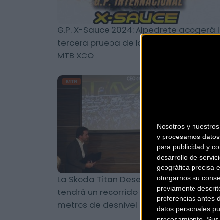
G.P. X-Sauce 2024: Alpedrete acogerá 
tercera prueba de la Copa de España 
MTB XCO
MTB
Nosotros y nuestro
y procesamos datos 
para publicidad y co
desarrollo de servici
geográfica precisa e
La Skoda Titan Desert Morocco 2024
otorgarnos su conse
previamente descrit
tendrá un recorrido de 600 km y 7000
preferencias antes 
metros de desnivel
datos personales pu
procesamiento. Sus p