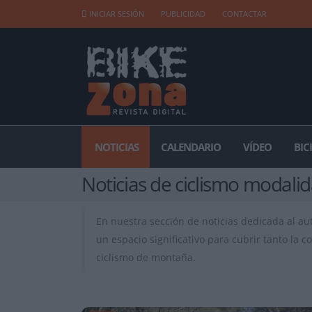
INICIAR SESIÓN
PUBLICIDAD
CONTACTAR
NOTICIAS
CALENDARIO
VÍDEO
BIC
Noticias de ciclismo modali
En nuestra sección de noticias dedicada al au
un espacio significativo para cubrir tanto la
ciclismo de montaña.