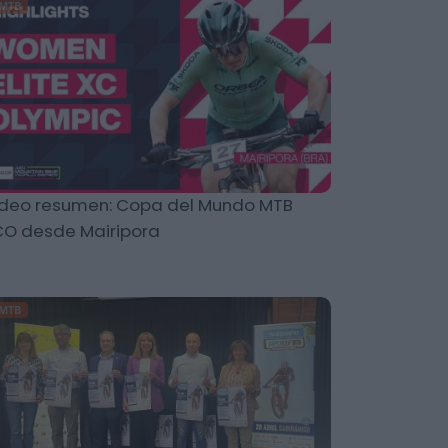
MTB
deo resumen: Copa del Mundo MTB
O desde Mairipora
MTB