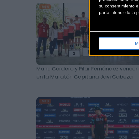
su consentimiento en
MTB
parte inferior de la
M
Manu Cordero y Pilar Fernández vencen
en la Maratón Capitana Javi Cabeza
MTB