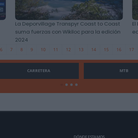
La Deporvillage Transpyr Coast to Coast
El
suma fuerzas con Wikiloc para la edición
eq
2024
6
7
8
9
10
11
12
13
14
15
16
17
CARRETERA
MTB
DÓNDE ESTAMOS