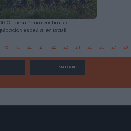
 BH Coloma Team vestirá una
uipación especial en Brasil
18
19
20
21
22
23
24
25
26
27
28
MATERIAL