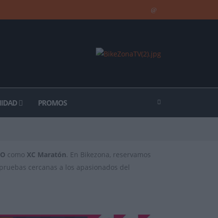
IDAD
PROMOS
CO
como
XC Maratón
. En Bikezona, reservamos
s pruebas cercanas a los apasionados del