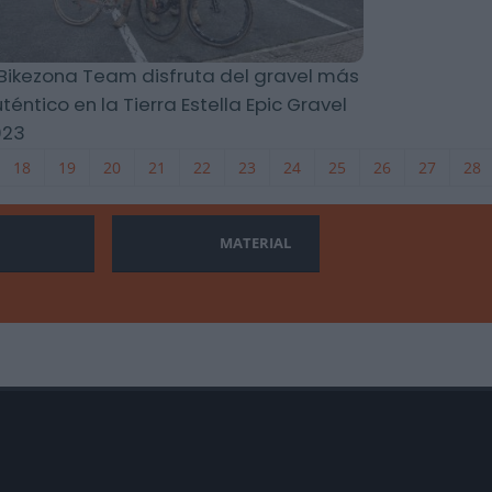
 Bikezona Team disfruta del gravel más
téntico en la Tierra Estella Epic Gravel
023
18
19
20
21
22
23
24
25
26
27
28
MATERIAL