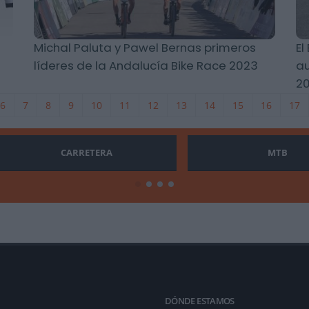
Michal Paluta y Pawel Bernas primeros
El
líderes de la Andalucía Bike Race 2023
au
2
6
7
8
9
10
11
12
13
14
15
16
17
CARRETERA
MTB
DÓNDE ESTAMOS