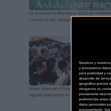
La Andalucía Bike Race 2023 by GARMIN
corona a sus campeones
MTB
Nosotros y nuestro
y procesamos datos 
para publicidad y co
desarrollo de servici
geográfica precisa e
Wout Alleman y Fabian Rabensteiner
otorgarnos su conse
siguen liderando la ABR2023
previamente descrit
preferencias antes 
datos personales pu
procesamiento. Sus p