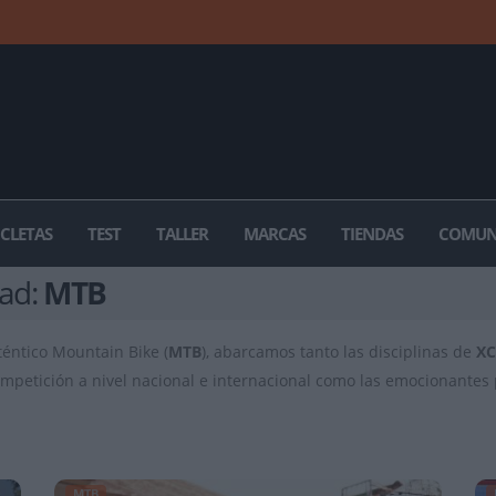
ICLETAS
TEST
TALLER
MARCAS
TIENDAS
COMUN
dad:
MTB
téntico Mountain Bike (
MTB
), abarcamos tanto las disciplinas de
X
 competición a nivel nacional e internacional como las emocionante
MTB