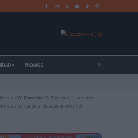
IDAD
PROMOS
CO
como
XC Maratón
. En Bikezona, reservamos
s pruebas cercanas a los apasionados del
MTB