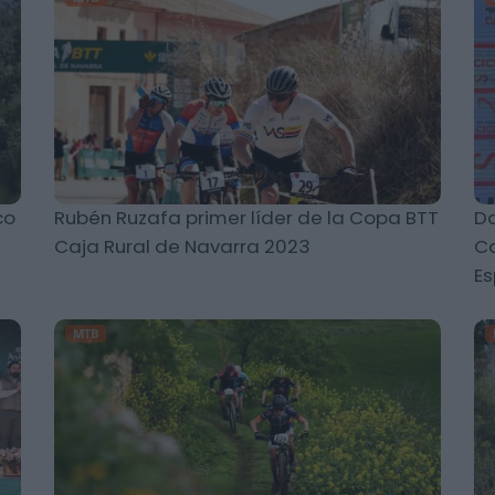
co
Rubén Ruzafa primer líder de la Copa BTT
Da
Caja Rural de Navarra 2023
Ca
E
MTB