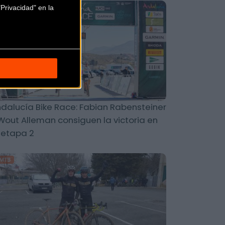
Privacidad" en la
MTB
dalucía Bike Race: Fabian Rabensteiner
Wout Alleman consiguen la victoria en
 etapa 2
MTB