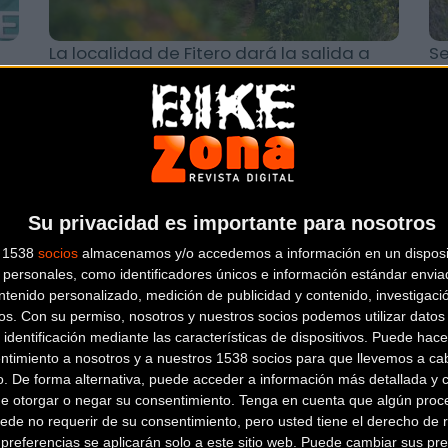
La localidad de Fitero dará la salida a
Se
una nueva edición de la Copa BTT Caja
di
Rural
MTB
Su privacidad es importante para nosotros
s 1538
socios
almacenamos y/o accedemos a información en un disposit
personales, como identificadores únicos e información estándar enviad
ntenido personalizado, medición de publicidad y contenido, investigaci
os.
Con su permiso, nosotros y nuestros socios podemos utilizar datos 
 identificación mediante las características de dispositivos. Puede hacer
La Copa de España BTT XCO 2023
Ki
ntimiento a nosotros y a nuestros 1538 socios para que llevemos a ca
o. De forma alternativa, puede acceder a información más detallada y 
arrancará en Candeleda este próximo
en
de otorgar o negar su consentimiento.
Tenga en cuenta que algún proc
fin de semana
im
ede no requerir de su consentimiento, pero usted tiene el derecho de r
referencias se aplicarán solo a este sitio web. Puede cambiar sus pref