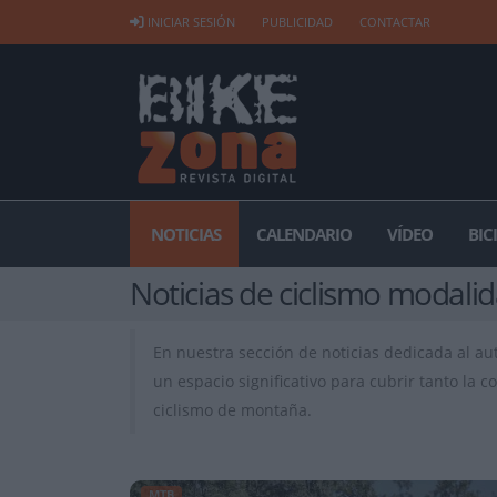
INICIAR SESIÓN
PUBLICIDAD
CONTACTAR
NOTICIAS
CALENDARIO
VÍDEO
BIC
Noticias de ciclismo modali
En nuestra sección de noticias dedicada al au
un espacio significativo para cubrir tanto la
ciclismo de montaña.
MTB