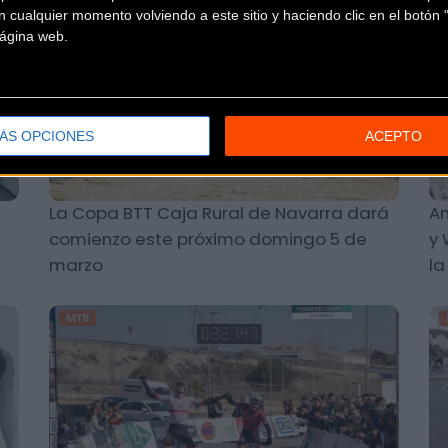
 cualquier momento volviendo a este sitio y haciendo clic en el botón "
MTB
 página web.
ÁS OPCIONES
ACEPTO
La Copa BTT Caja Rural de Navarra dará
An
comienzo este próximo domingo 5 de
y 
marzo
la
MTB