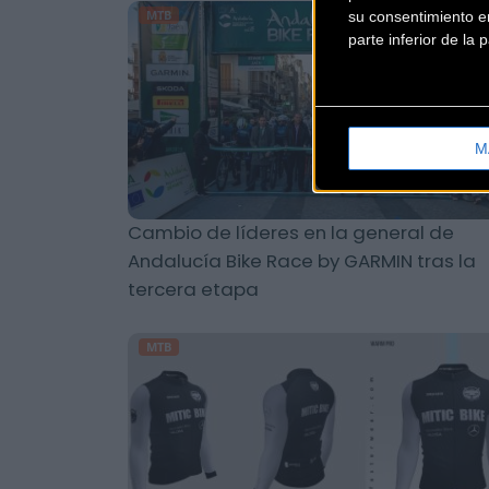
MTB
su consentimiento en
parte inferior de la
M
Cambio de líderes en la general de
Andalucía Bike Race by GARMIN tras la
tercera etapa
MTB