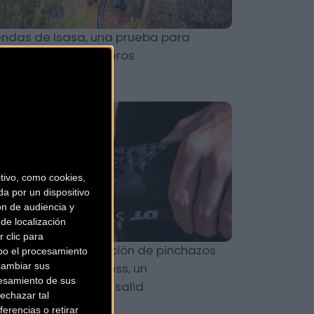
ndas de Isasa, una prueba para
sfrutar de los senderos
MTB
ivo, como cookies,
a por un dispositivo
ón de audiencia y
de localización
 clic para
t Zefal para reparación de pinchazos
bo el procesamiento
cambiar sus
 tu cubiertas tubeless, un
esamiento de sus
prescindible en tus salid
echazar tal
erencias o retirar