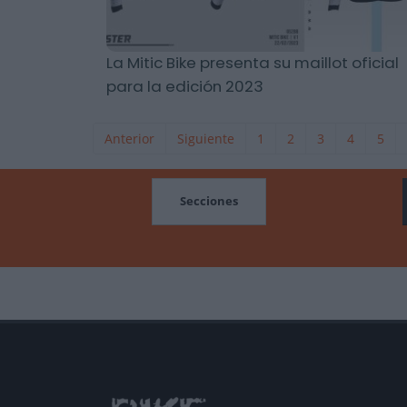
La Mitic Bike presenta su maillot oficial
para la edición 2023
Anterior
Siguiente
1
2
3
4
5
MOCIONES
Secciones