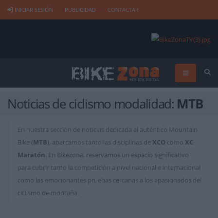
INICIAR SESIÓN
PUBLICIDAD
CONTACTAR
Noticias de ciclismo modalidad:
MTB
En nuestra sección de noticias dedicada al auténtico Mountain
Bike (
MTB
), abarcamos tanto las disciplinas de
XCO
como
XC
Maratón
. En Bikezona, reservamos un espacio significativo
para cubrir tanto la competición a nivel nacional e internacional
como las emocionantes pruebas cercanas a los apasionados del
ciclismo de montaña.