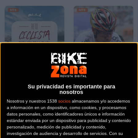
MTB
MTB
Reto Ciclista Ruta Vía de
Decidida la convocatoria
la Plata, una nueva
de la Selección para el
Su privacidad es importante para
aventura para los
Campeonato del Mundo
nosotros
aficionados a la bicicleta
de MTB XC Maratón
Nosotros y nuestros 1538
socios
almacenamos y/o accedemos
a información en un dispositivo, como cookies, y procesamos
MTB
MTB
datos personales, como identificadores únicos e información
estándar enviada por un dispositivo para publicidad y contenido
personalizado, medición de publicidad y contenido,
investigación de audiencia y desarrollo de servicios.
Con su