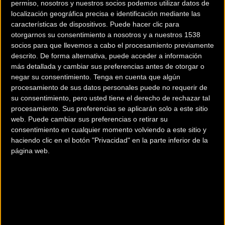
permiso, nosotros y nuestros socios podemos utilizar datos de
localización geográfica precisa e identificación mediante las
características de dispositivos. Puede hacer clic para
otorgarnos su consentimiento a nosotros y a nuestros 1538
socios para que llevemos a cabo el procesamiento previamente
descrito. De forma alternativa, puede acceder a información
La Copa Caja Rural BTT
Nace una nueva prueba
más detallada y cambiar sus preferencias antes de otorgar o
2021 finalizó en Arazuri
de MTB en Huelva: La
negar su consentimiento.
Tenga en cuenta que algún
Leyenda de Tartessos
procesamiento de sus datos personales puede no requerir de
su consentimiento, pero usted tiene el derecho de rechazar tal
procesamiento. Sus preferencias se aplicarán solo a este sitio
MTB
MTB
web. Puede cambiar sus preferencias o retirar su
consentimiento en cualquier momento volviendo a este sitio y
haciendo clic en el botón "Privacidad" en la parte inferior de la
página web.
Arantxa Salvado y José
Nueve rutas para
Márquez campeones
disfrutar de la bicicleta