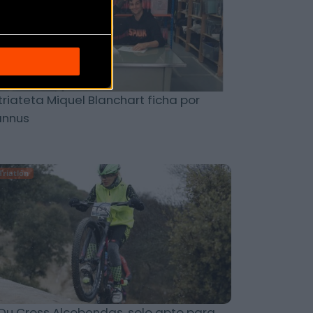
 triateta Miquel Blanchart ficha por
annus
Triatlón
 Du Cross Alcobendas, solo apto para