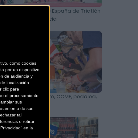
mienza la Copa de España de Triatlón
dia y Larga Distancia
Triatlón
ivo, como cookies,
a por un dispositivo
ón de audiencia y
de localización
 clic para
ughman Race: Corre, COME, pedalea,
bo el procesamiento
cambiar sus
a carrera diferente
esamiento de sus
echazar tal
Triatlón
erencias o retirar
Privacidad" en la