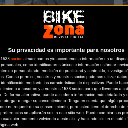
El triatleta Sergio Correa pone a prueba
Co
la Spicles Onítar EX Plus
Me
Triatlón
Su privacidad es importante para nosotros
s 1538
socios
almacenamos y/o accedemos a información en un disposit
personales, como identificadores únicos e información estándar enviad
ntenido personalizado, medición de publicidad y contenido, investigaci
os.
Con su permiso, nosotros y nuestros socios podemos utilizar datos 
 identificación mediante las características de dispositivos. Puede hacer
Las armas de Mario Mola y Fernando
Do
ntimiento a nosotros y a nuestros 1538 socios para que llevemos a ca
o. De forma alternativa, puede acceder a información más detallada y 
Alarza para esta temporada
un
de otorgar o negar su consentimiento.
Tenga en cuenta que algún proc
ede no requerir de su consentimiento, pero usted tiene el derecho de r
Triatlón
referencias se aplicarán solo a este sitio web. Puede cambiar sus pref
 cualquier momento volviendo a este sitio y haciendo clic en el botón "
 página web.