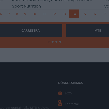
Sport Nutrition
va
6
7
8
9
10
11
12
13
14
15
16
17
CARRETERA
MTB
DÓNDE ESTAMOS
2026
Contactar
as sobre mountain bike MTB, ciclismo