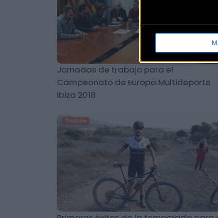
M
Jornadas de trabajo para el
Campeonato de Europa Multideporte
Ibiza 2018
Triatlón
Primeros éxitos de la temporada para 