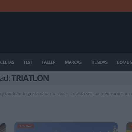
ICLETAS
TEST
TALLER
MARCAS
TIENDAS
COMUN
dad:
TRIATLON
rto y también te gusta nadar o correr, en esta seccion dedicamos un
Triatlón