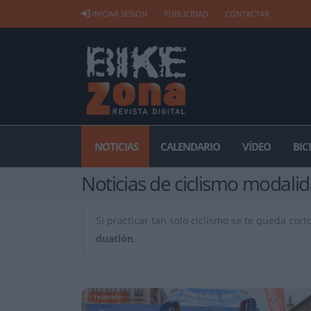
INICIAR SESIÓN
PUBLICIDAD
CONTACTAR
NOTICIAS
CALENDARIO
VÍDEO
BIC
Noticias de ciclismo modali
Si practicar tan solo ciclismo se te queda co
duatlón
.
Triatlón