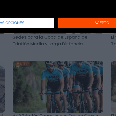
ÁS OPCIONES
ACEPTO
Sedes para la Copa de España de
El
Triatlón Media y Larga Distancia
T
Triatlón
el
ANB Triatlón Team, nuevo Equipo Crown
El