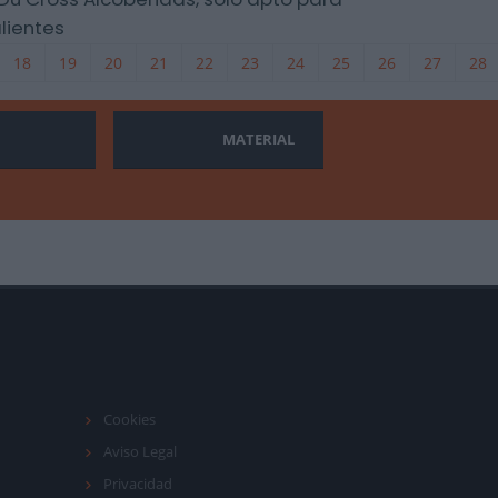
lientes
18
19
20
21
22
23
24
25
26
27
28
MATERIAL
Cookies
Aviso Legal
Privacidad