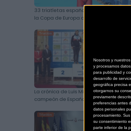
33 triatletas españoles participarán en
la Copa de Europa de Gran Canaria
Triatlón
Nosotros y nuestro
y procesamos datos 
para publicidad y co
desarrollo de servici
geográfica precisa e
La crónica de Luis Miguel Del Rosal,
otorgarnos su conse
previamente descrit
campeón de España de duatlón MD
preferencias antes 
datos personales pu
Triatlón
procesamiento. Sus p
su consentimiento en
parte inferior de la