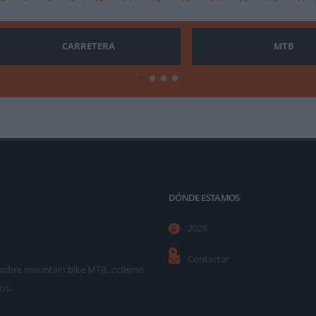
CARRETERA
MTB
DÓNDE ESTAMOS
2026
Contactar
as sobre mountain bike MTB, ciclismo
os.