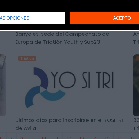
ÁS OPCIONES
ACEPTO
Banyoles, sede del Campeonato de
An
Europa de Triatlón Youth y Sub23
Tr
Triatlón
Últimos días para inscribirse en el YOSITRI
33
de Ávila
Tr
6
7
8
9
10
11
12
13
14
15
16
17