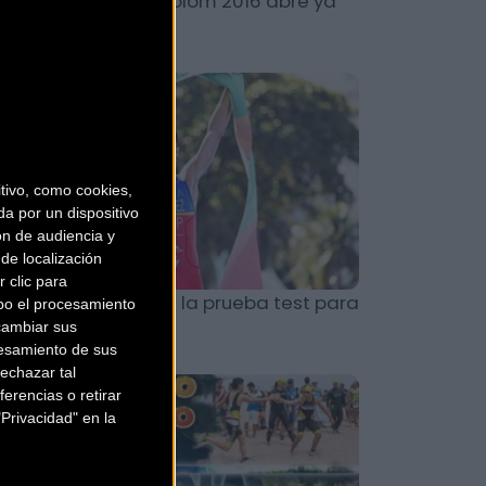
 Triathlon de Portocolom 2016 abre ya
scripciones
Triatlón
ivo, como cookies,
a por un dispositivo
ón de audiencia y
de localización
 clic para
mez Noya gana en la prueba test para
bo el procesamiento
cambiar sus
o de Janeiro 2016
esamiento de sus
echazar tal
Triatlón
erencias o retirar
Privacidad" en la