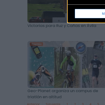
M
Victorias para Ruz y Cañas en Ávila
Triatlón
Geo-Planet organiza un campus de
triatlón en altitud
Anterior
Siguiente
1
2
3
4
5