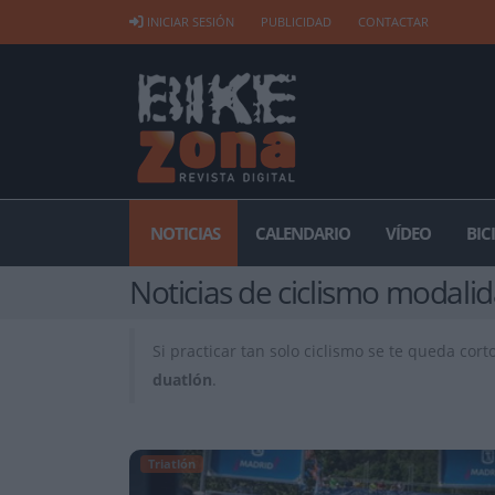
INICIAR SESIÓN
PUBLICIDAD
CONTACTAR
NOTICIAS
CALENDARIO
VÍDEO
BIC
Noticias de ciclismo modali
Si practicar tan solo ciclismo se te queda co
duatlón
.
Triatlón