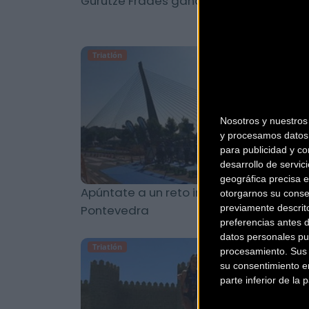
Gurutze Frades gana el IronMan de Vic
Triatlón
Nosotros y nuestro
y procesamos datos 
para publicidad y co
desarrollo de servici
geográfica precisa e
Apúntate a un reto inolvidable: YOSITRI
otorgarnos su conse
Pontevedra
previamente descrit
preferencias antes 
datos personales pu
Triatlón
procesamiento. Sus p
su consentimiento en
parte inferior de la