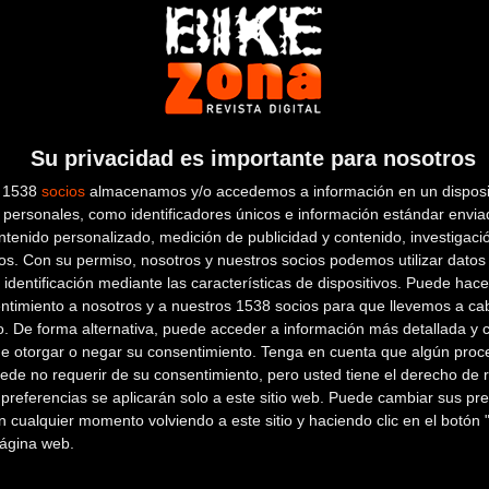
hy
PortAventura Challenge Salou 2016 abre
El
inscripciones el día 1
in
Triatlón
Su privacidad es importante para nosotros
s 1538
socios
almacenamos y/o accedemos a información en un disposit
personales, como identificadores únicos e información estándar enviad
ntenido personalizado, medición de publicidad y contenido, investigaci
os.
Con su permiso, nosotros y nuestros socios podemos utilizar datos 
 identificación mediante las características de dispositivos. Puede hacer
José Luis García Serrano conquista el oro
Gó
ntimiento a nosotros y a nuestros 1538 socios para que llevemos a ca
o. De forma alternativa, puede acceder a información más detallada y 
en Río
Rí
de otorgar o negar su consentimiento.
Tenga en cuenta que algún proc
ede no requerir de su consentimiento, pero usted tiene el derecho de r
Triatlón
referencias se aplicarán solo a este sitio web. Puede cambiar sus pref
 cualquier momento volviendo a este sitio y haciendo clic en el botón "
 página web.