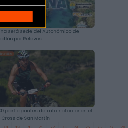
na será sede del Autonómico de
iatlón por Relevos
Triatlón
0 participantes derrotan al calor en el
i Cross de San Martín
18
19
20
21
22
23
24
25
26
27
28