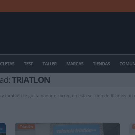
ICLETAS
TEST
TALLER
MARCAS
TIENDAS
COMUN
dad:
TRIATLON
rto y también te gusta nadar o correr, en esta seccion dedicamos un
Triatlón