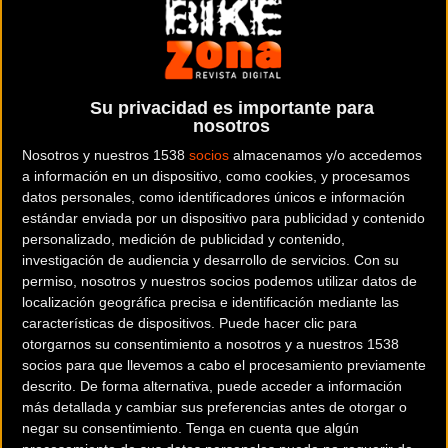
Su privacidad es importante para
nosotros
Nosotros y nuestros 1538
socios
almacenamos y/o accedemos
Rinde el doble en
Alianza entre IronMan y
a información en un dispositivo, como cookies, y procesamos
datos personales, como identificadores únicos e información
triatlón mejorando Cx y
FETRI
estándar enviada por un dispositivo para publicidad y contenido
técnica de carrera
personalizado, medición de publicidad y contenido,
investigación de audiencia y desarrollo de servicios.
Con su
permiso, nosotros y nuestros socios podemos utilizar datos de
Triatlón
Triatlón
localización geográfica precisa e identificación mediante las
características de dispositivos. Puede hacer clic para
otorgarnos su consentimiento a nosotros y a nuestros 1538
socios para que llevemos a cabo el procesamiento previamente
descrito. De forma alternativa, puede acceder a información
más detallada y cambiar sus preferencias antes de otorgar o
negar su consentimiento.
Tenga en cuenta que algún