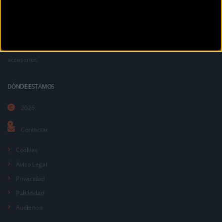
La revista digital de ciclismo Bikezona te ofrece noticias sobre mountain
bike MTB, ciclismo de carretera, e-bikes, bicicletas, componentes y
accesorios.
DÓNDE ESTAMOS
2026
Contactar
Cookies
Aviso Legal
Privacidad
Publicidad
Audiencia