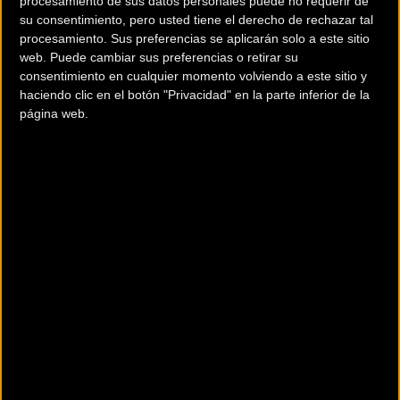
procesamiento de sus datos personales puede no requerir de
su consentimiento, pero usted tiene el derecho de rechazar tal
Marbella celebrará la
Victorias de Ana
procesamiento. Sus preferencias se aplicarán solo a este sitio
XIV edición de su
Fernández y Diego
web. Puede cambiar sus preferencias o retirar su
Duatlón
Robles en Vall D Uixó
consentimiento en cualquier momento volviendo a este sitio y
haciendo clic en el botón "Privacidad" en la parte inferior de la
página web.
Triatlón
Triatlón
Últimas plazas para el II
El I Triatlón Blanco Valle
Duatlón Cros Ciudad de
de Aller-Copa
La Palma
Trangoworld este
domingo