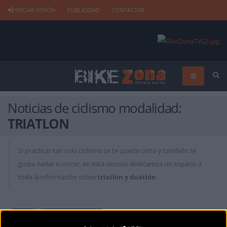
INICIAR SESIÓN
PUBLICIDAD
CONTACTAR
Noticias de ciclismo modalidad:
TRIATLON
Si practicar tan solo ciclismo se te queda corto y también te
gusta nadar o correr, en esta seccion dedicamos un espacio a
toda la información sobre
triatlón y duatlón
.
Triatlón
Triatlón