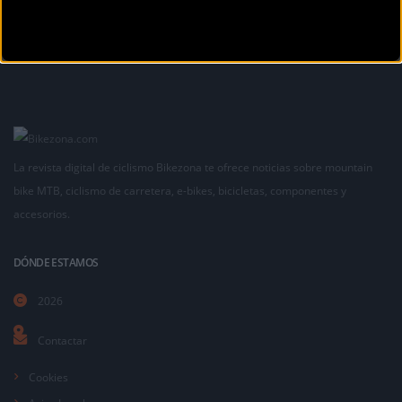
La revista digital de ciclismo Bikezona te ofrece noticias sobre mountain
bike MTB, ciclismo de carretera, e-bikes, bicicletas, componentes y
accesorios.
DÓNDE ESTAMOS
2026
Contactar
Cookies