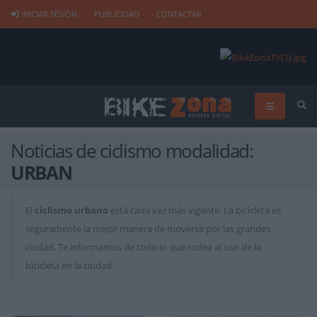
INICIAR SESIÓN
PUBLICIDAD
CONTACTAR
Noticias de ciclismo modalidad:
URBAN
El
ciclismo urbano
está cada vez más vigente. La bicicleta es
seguramente la mejor manera de moverse por las grandes
ciudad. Te informamos de todo lo que rodea al uso de la
bicicleta en la ciudad.