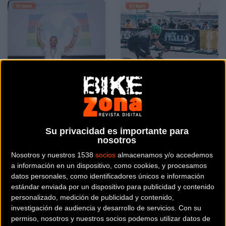
Urban
Urban
El campeón del mundo
Selle Italia con las
Alejandro Valverde
bicicletas fixie
Su privacidad es importante para
estará en la Fiesta de la
patrocinará el Red Hook
nosotros
Bici Movistar
Crit
Nosotros y nuestros 1538
socios
almacenamos y/o accedemos
a información en un dispositivo, como cookies, y procesamos
Urban
Urban
datos personales, como identificadores únicos e información
estándar enviada por un dispositivo para publicidad y contenido
personalizado, medición de publicidad y contenido,
investigación de audiencia y desarrollo de servicios.
Con su
permiso, nosotros y nuestros socios podemos utilizar datos de