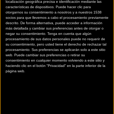
localización geográfica precisa e identificación mediante las
características de dispositivos. Puede hacer clic para
otorgarnos su consentimiento a nosotros y a nuestros 1538
socios para que llevemos a cabo el procesamiento previamente
La Fiesta de la bicicleta
La IV Edición de los EBIKE
descrito. De forma alternativa, puede acceder a información
más detallada y cambiar sus preferencias antes de otorgar o
Movistar celebra su 40
DAYS by Cofidis se
negar su consentimiento.
Tenga en cuenta que algún
edición
celebrará en Málaga
procesamiento de sus datos personales puede no requerir de
su consentimiento, pero usted tiene el derecho de rechazar tal
procesamiento. Sus preferencias se aplicarán solo a este sitio
Urban
Urban
web. Puede cambiar sus preferencias o retirar su
consentimiento en cualquier momento volviendo a este sitio y
haciendo clic en el botón "Privacidad" en la parte inferior de la
página web.
9ª Semana del Deporte
Presentadas las nuevas
Inclusivo con el Mundial
bicicletas de pedaleo