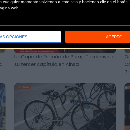
 cualquier momento volviendo a este sitio y haciendo clic en el botón "
 página web.
ÁS OPCIONES
ACEPTO
La Copa de España de Pump Track vivirá
Ga
a
su tercer capítulo en Ainsa
Co
Ba
Urban