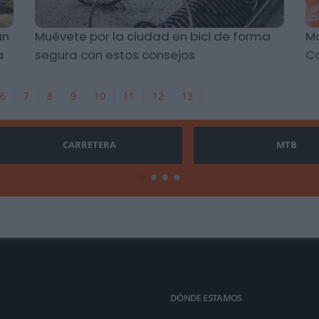
an
Muévete por la ciudad en bici de forma
Mo
a
segura con estos consejos
C
6
7
8
9
10
11
12
13
CARRETERA
MTB
DÓNDE ESTAMOS