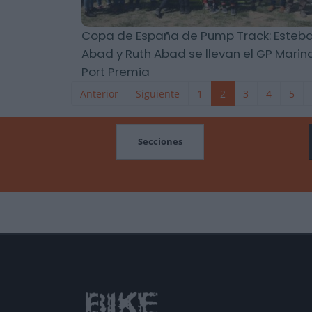
Copa de España de Pump Track: Esteb
Abad y Ruth Abad se llevan el GP Marin
Port Premia
Anterior
Siguiente
1
2
3
4
5
MOCIONES
Secciones