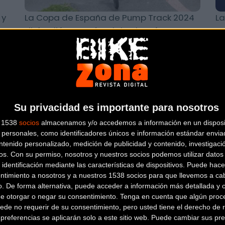
 y
La Copa de España de Pump Track 2024
La
dirá adiós en Huércal de Almería
co
Urban
Su privacidad es importante para nosotros
s 1538
socios
almacenamos y/o accedemos a información en un disposit
personales, como identificadores únicos e información estándar enviad
ntenido personalizado, medición de publicidad y contenido, investigaci
os.
Con su permiso, nosotros y nuestros socios podemos utilizar datos 
 identificación mediante las características de dispositivos. Puede hacer
El Pump Track de Igorre se llenará de
Ho
ntimiento a nosotros y a nuestros 1538 socios para que llevemos a ca
acción para su inauguración este
dí
o. De forma alternativa, puede acceder a información más detallada y 
próximo s
de otorgar o negar su consentimiento.
Tenga en cuenta que algún proc
ede no requerir de su consentimiento, pero usted tiene el derecho de r
referencias se aplicarán solo a este sitio web. Puede cambiar sus pref
Urban