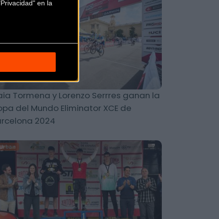
Privacidad" en la
ia Tormena y Lorenzo Serrres ganan la
pa del Mundo Eliminator XCE de
rcelona 2024
Urban