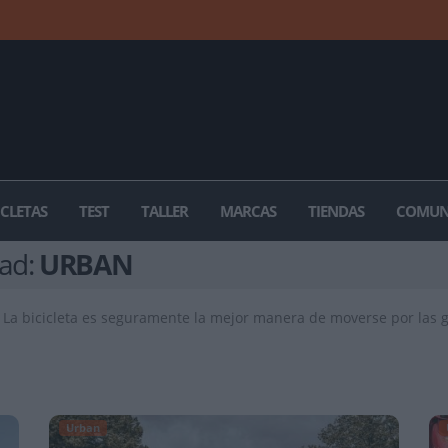
ICLETAS
TEST
TALLER
MARCAS
TIENDAS
COMUN
dad:
URBAN
 La bicicleta es seguramente la mejor manera de moverse por las 
Urban