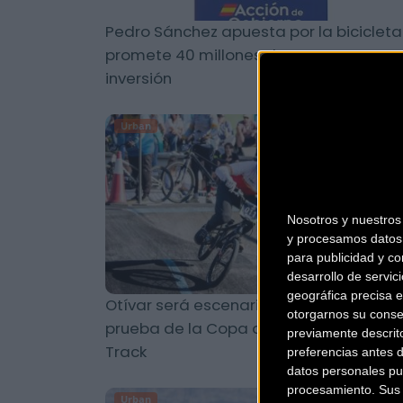
Pedro Sánchez apuesta por la bicicleta
promete 40 millones de euros en
inversión
Urban
Nosotros y nuestro
y procesamos datos 
para publicidad y co
desarrollo de servici
geográfica precisa e
Otívar será escenario de la penúltima
otorgarnos su conse
prueba de la Copa de España de Pump
previamente descrit
Track
preferencias antes 
datos personales pu
procesamiento. Sus p
Urban