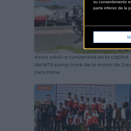
su consentimiento en
parte inferior de la
M
Aínsa volvió a convertirse en la capital
del MTB pump track de la mano de Zon
Zero Pirine
Urban