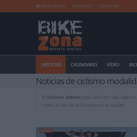
INICIAR SESIÓN
PUBLICIDAD
CONTACTAR
NOTICIAS
CALENDARIO
VÍDEO
BIC
Noticias de ciclismo modali
El
ciclismo urbano
está cada vez más vigente.
rodea al uso de la bicicleta en la ciudad.
Urban