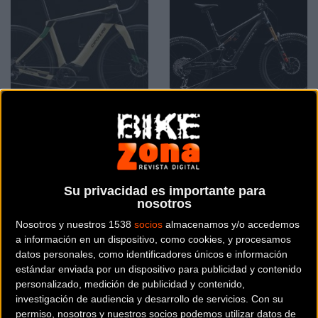
La Fybra GX presentada
Nueva Specialized Turbo
como la nueva e-Gravel
Levo SL Gen 2 con motor
2024 de Mcipollini
de 320W y 50Nm de par
Su privacidad es importante para
nosotros
Material
Material
Nosotros y nuestros 1538
socios
almacenamos y/o accedemos
a información en un dispositivo, como cookies, y procesamos
datos personales, como identificadores únicos e información
estándar enviada por un dispositivo para publicidad y contenido
personalizado, medición de publicidad y contenido,
investigación de audiencia y desarrollo de servicios.
Con su
permiso, nosotros y nuestros socios podemos utilizar datos de