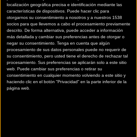
localización geográfica precisa e identificación mediante las
De Rosa presenta
3T Exploro Ultra
características de dispositivos. Puede hacer clic para
otorgarnos su consentimiento a nosotros y a nuestros 1538
Settanta, su última
Crankbrothers en
socios para que llevemos a cabo el procesamiento previamente
creación de la mano de
edición especial
descrito. De forma alternativa, puede acceder a información
Pininfarina
más detallada y cambiar sus preferencias antes de otorgar o
negar su consentimiento.
Tenga en cuenta que algún
procesamiento de sus datos personales puede no requerir de
Material
Material
su consentimiento, pero usted tiene el derecho de rechazar tal
procesamiento. Sus preferencias se aplicarán solo a este sitio
web. Puede cambiar sus preferencias o retirar su
consentimiento en cualquier momento volviendo a este sitio y
haciendo clic en el botón "Privacidad" en la parte inferior de la
página web.
Mondraker presenta sus
Anticipo: llegan las
tres modelos Raze
nuevas Foxy Carbon
Carbon 2023
2023 de Mondraker