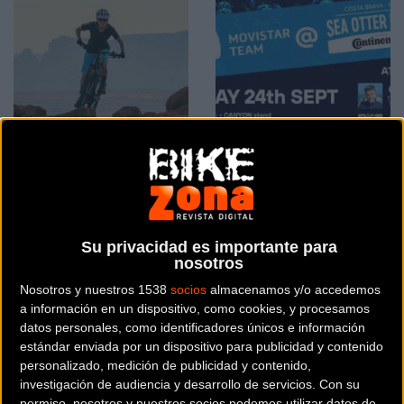
Nueva Specialized Tero:
Movistar Team será uno
Urbana y montañera
de los protagonistas en
Sea Otter Europe
Material
Material
Su privacidad es importante para
nosotros
Nosotros y nuestros 1538
socios
almacenamos y/o accedemos
a información en un dispositivo, como cookies, y procesamos
datos personales, como identificadores únicos e información
estándar enviada por un dispositivo para publicidad y contenido
personalizado, medición de publicidad y contenido,
investigación de audiencia y desarrollo de servicios.
Con su
permiso, nosotros y nuestros socios podemos utilizar datos de