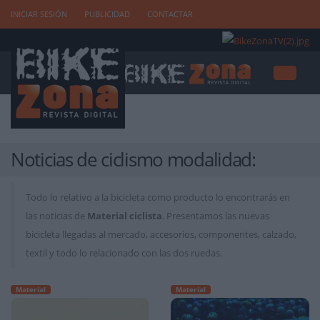
INICIAR SESIÓN
PUBLICIDAD
CONTACTAR
Noticias de ciclismo modalidad:
Todo lo relativo a la bicicleta como producto lo encontrarás en
las noticias de
Material ciclista
. Presentamos las nuevas
bicicleta llegadas al mercado, accesorios, componentes, calzado,
textil y todo lo relacionado con las dos ruedas.
Material
Material