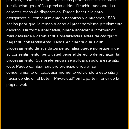
localización geográfica precisa e identificación mediante las
Todas las e-Bikes de
OFFICINE MATTIO lanza
características de dispositivos. Puede hacer clic para
otorgarnos su consentimiento a nosotros y a nuestros 1538
Mondraker 2022 con el
OM1 S la bici de carretera
socios para que llevemos a cabo el procesamiento previamente
nuevo motor Bosch
100% Made in Cuneo
descrito. De forma alternativa, puede acceder a información
Smart System Gen4
más detallada y cambiar sus preferencias antes de otorgar o
negar su consentimiento.
Tenga en cuenta que algún
Material
Material
procesamiento de sus datos personales puede no requerir de
su consentimiento, pero usted tiene el derecho de rechazar tal
procesamiento. Sus preferencias se aplicarán solo a este sitio
web. Puede cambiar sus preferencias o retirar su
consentimiento en cualquier momento volviendo a este sitio y
haciendo clic en el botón "Privacidad" en la parte inferior de la
página web.
Cannondale nos
La nueva Roscoe de Trek
presenta sus nuevas
promete ofrecer mucha
SuperSix EVO, esta vez
diversión en los senderos