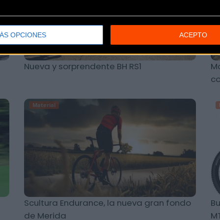
ÁS OPCIONES
ACEPTO
Nueva y sorprendente BH RS1
Mo
c
Material
Scultura Endurance, la nueva gran fondo
Bu
de Merida
M