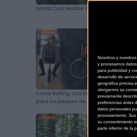
Santa Cruz Heckler CC 8 y CC Lite MX 20
Material
Nosotros y nuestro
y procesamos datos 
para publicidad y co
desarrollo de servici
geográfica precisa e
otorgarnos su conse
Conor Rolling: Una bicicleta de verdad
previamente descrit
para los peques de la casa
preferencias antes 
datos personales pu
procesamiento. Sus p
Material
su consentimiento en
parte inferior de la