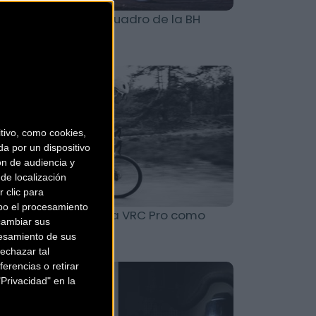
0 g para el nuevo cuadro de la BH
tralight EVO
Material
ivo, como cookies,
a por un dispositivo
ón de audiencia y
de localización
 clic para
bo el procesamiento
tec define su nueva VRC Pro como
cambiar sus
llroad”
esamiento de sus
echazar tal
erencias o retirar
Material
Privacidad" en la