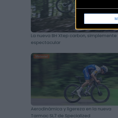
M
La nueva BH Xtep carbon, simplemente
espectacular
Material
Aerodinámica y ligereza en la nueva
Tarmac SL7 de Specialized