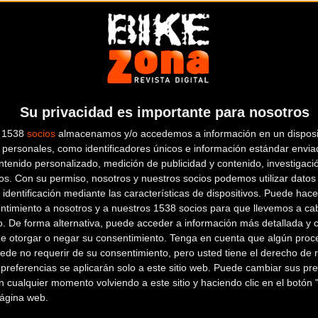
21
Nueva Merida Ninety-Six para XC y Trail
75
Ul
Material
Su privacidad es importante para nosotros
s 1538
socios
almacenamos y/o accedemos a información en un disposit
personales, como identificadores únicos e información estándar enviad
ntenido personalizado, medición de publicidad y contenido, investigaci
os.
Con su permiso, nosotros y nuestros socios podemos utilizar datos 
 identificación mediante las características de dispositivos. Puede hacer
ntimiento a nosotros y a nuestros 1538 socios para que llevemos a ca
“Aggressive”, así definen en Rotwild a su
Vo
o. De forma alternativa, puede acceder a información más detallada y 
R.E375
“A
de otorgar o negar su consentimiento.
Tenga en cuenta que algún proc
ede no requerir de su consentimiento, pero usted tiene el derecho de r
referencias se aplicarán solo a este sitio web. Puede cambiar sus pref
Material
 cualquier momento volviendo a este sitio y haciendo clic en el botón "
 página web.