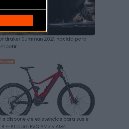
ndraker Summun 2021, nacida para
ompetir
Material
lls dispone de existencias para sus e-
TB E-Stream EVO AM3 y AM4