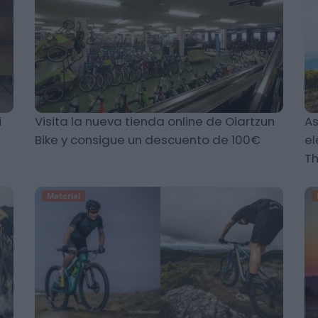
i
Visita la nueva tienda online de Oiartzun
As
Bike y consigue un descuento de 100€
el
T
Material