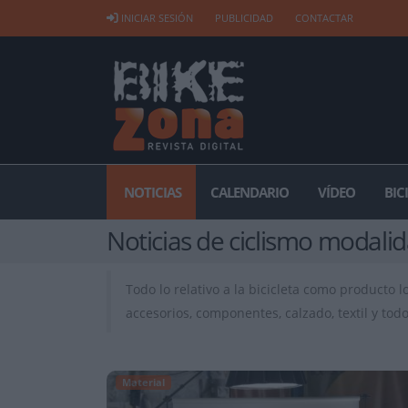
INICIAR SESIÓN
PUBLICIDAD
CONTACTAR
NOTICIAS
CALENDARIO
VÍDEO
BIC
Noticias de ciclismo modalid
Todo lo relativo a la bicicleta como producto 
accesorios, componentes, calzado, textil y tod
Material