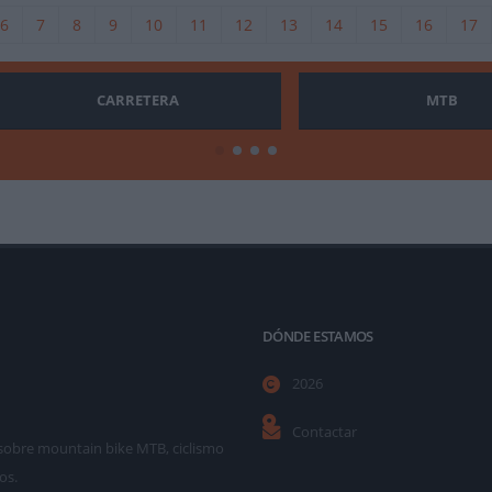
6
7
8
9
10
11
12
13
14
15
16
17
CARRETERA
MTB
DÓNDE ESTAMOS
2026
Contactar
as sobre mountain bike MTB, ciclismo
os.