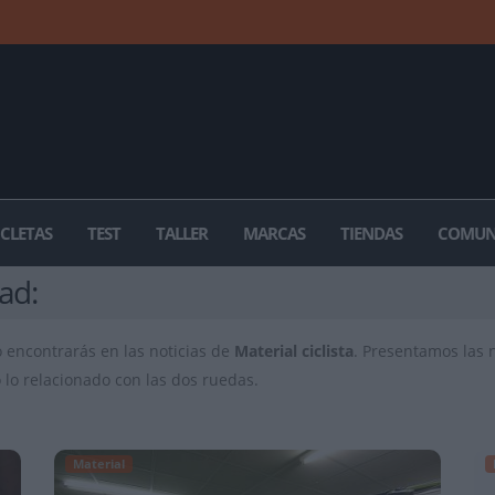
ICLETAS
TEST
TALLER
MARCAS
TIENDAS
COMUN
ad:
lo encontrarás en las noticias de
Material ciclista
. Presentamos las 
o lo relacionado con las dos ruedas.
Material