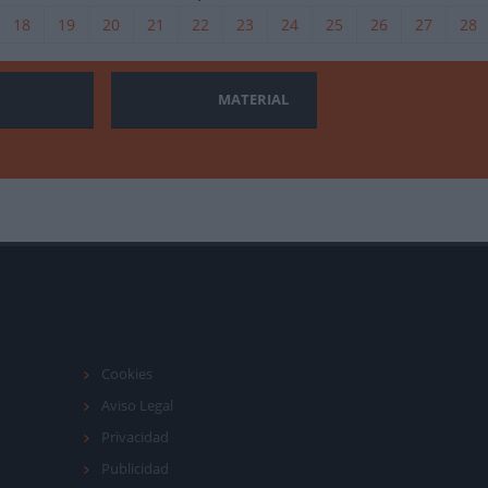
18
19
20
21
22
23
24
25
26
27
28
MATERIAL
Cookies
Aviso Legal
Privacidad
Publicidad