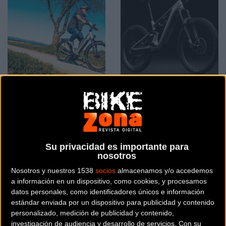
Corratec Life integra
Specialized Levo 4 EVO
ergonomía médica y
llega con tecnología
seguridad estructural
CoreCoat y 105Nm de
para el usuario senior
par motor
Su privacidad es importante para
Material
Material
nosotros
Nosotros y nuestros 1538
socios
almacenamos y/o accedemos
a información en un dispositivo, como cookies, y procesamos
datos personales, como identificadores únicos e información
estándar enviada por un dispositivo para publicidad y contenido
personalizado, medición de publicidad y contenido,
investigación de audiencia y desarrollo de servicios.
Con su