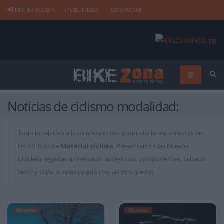
INICIAR SESIÓN
PUBLICIDAD
CONTACTAR
Noticias de ciclismo modalidad:
Todo lo relativo a la bicicleta como producto lo encontrarás en
las noticias de
Material ciclista
. Presentamos las nuevas
bicicleta llegadas al mercado, accesorios, componentes, calzado,
textil y todo lo relacionado con las dos ruedas.
Material
Material