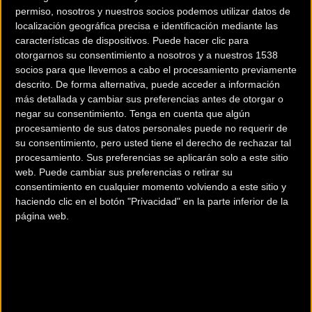
permiso, nosotros y nuestros socios podemos utilizar datos de
localización geográfica precisa e identificación mediante las
Analizamos la nueva Lee
Olympia Hekton irrumpe
características de dispositivos. Puede hacer clic para
Cougan Rampage
con el motor Avinox M2S
otorgarnos su consentimiento a nosotros y a nuestros 1538
socios para que llevemos a cabo el procesamiento previamente
Innova con su
de 150 Nm y
descrito. De forma alternativa, puede acceder a información
innovadora suspensión
especificaciones 2027
más detallada y cambiar sus preferencias antes de otorgar o
estructural ISS
negar su consentimiento.
Tenga en cuenta que algún
procesamiento de sus datos personales puede no requerir de
su consentimiento, pero usted tiene el derecho de rechazar tal
Material
Material
procesamiento. Sus preferencias se aplicarán solo a este sitio
web. Puede cambiar sus preferencias o retirar su
consentimiento en cualquier momento volviendo a este sitio y
haciendo clic en el botón "Privacidad" en la parte inferior de la
página web.
Test COMMENCAL META
Nexxen: La ingeniería de
POWER SX AVINOX la
Berria y DJI Avinox