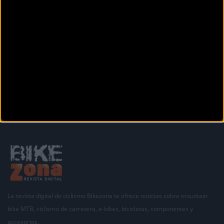
Anterior
Siguiente
1
2
3
4
5
6
7
8
9
Secciones
La revista digital de ciclismo Bikezona te ofrece noticias sobre mountain
bike MTB, ciclismo de carretera, e-bikes, bicicletas, componentes y
accesorios.