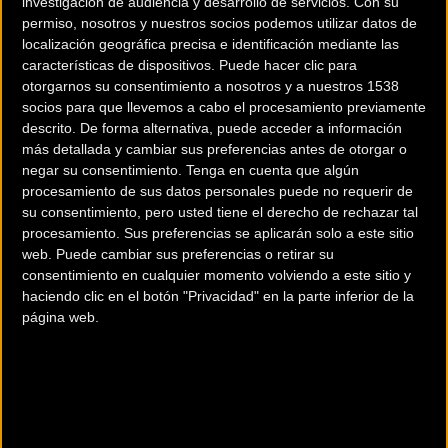
investigación de audiencia y desarrollo de servicios.
Con su
permiso, nosotros y nuestros socios podemos utilizar datos de
localización geográfica precisa e identificación mediante las
características de dispositivos. Puede hacer clic para
otorgarnos su consentimiento a nosotros y a nuestros 1538
socios para que llevemos a cabo el procesamiento previamente
descrito. De forma alternativa, puede acceder a información
200 km
más detallada y cambiar sus preferencias antes de otorgar o
Terms of use
© 1987–2026 HERE
negar su consentimiento.
Tenga en cuenta que algún
¿Eres el propietario de esta tienda? Descubre cómo
hacerte tienda
procesamiento de sus datos personales puede no requerir de
Premium para llegar a más clientes
.
su consentimiento, pero usted tiene el derecho de rechazar tal
procesamiento. Sus preferencias se aplicarán solo a este sitio
web. Puede cambiar sus preferencias o retirar su
Comercios Bz Premium
consentimiento en cualquier momento volviendo a este sitio y
haciendo clic en el botón "Privacidad" en la parte inferior de la
página web.