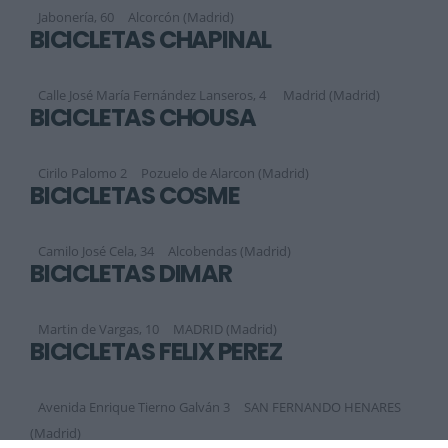
Jabonería, 60
Alcorcón (Madrid)
BICICLETAS CHAPINAL
Calle José María Fernández Lanseros, 4
Madrid (Madrid)
BICICLETAS CHOUSA
Cirilo Palomo 2
Pozuelo de Alarcon (Madrid)
BICICLETAS COSME
Camilo José Cela, 34
Alcobendas (Madrid)
BICICLETAS DIMAR
Martin de Vargas, 10
MADRID (Madrid)
BICICLETAS FELIX PEREZ
Avenida Enrique Tierno Galván 3
SAN FERNANDO HENARES
(Madrid)