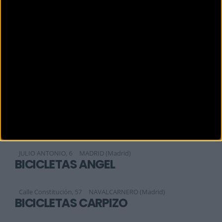
BICIBOOM
Calle Aquitania 48, Local 5
Madrid (Madrid)
BICIBOOM
Calle de aquitania No 48 local 5
Madrid (Madrid)
BICICLAJE
Calle Betanzos, 2
Alcorcón (Madrid)
BICICLETAS ANDRINO
JULIO ANTONIO, 6
MADRID (Madrid)
BICICLETAS ANGEL
Calle Constitución, 57
NAVALCARNERO (Madrid)
BICICLETAS CARPIZO