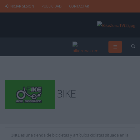
INICIAR SESIÓN
PUBLICIDAD
CONTACTAR
3IKE
3IKE
es una tienda de bicicletas y artículos ciclistas situada en la