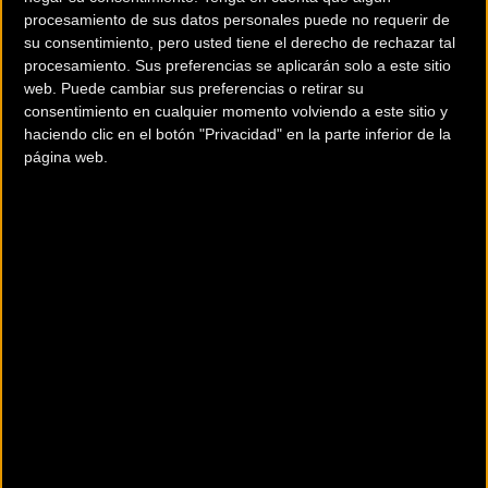
procesamiento de sus datos personales puede no requerir de
su consentimiento, pero usted tiene el derecho de rechazar tal
procesamiento. Sus preferencias se aplicarán solo a este sitio
web. Puede cambiar sus preferencias o retirar su
consentimiento en cualquier momento volviendo a este sitio y
haciendo clic en el botón "Privacidad" en la parte inferior de la
200 km
página web.
Terms of use
© 1987–2026 HERE
¿Eres el propietario de esta tienda? Descubre cómo
hacerte tienda
Premium para llegar a más clientes
.
Otros comercios
BICI TOTAL VIVEIRO
C/ Verxeles, 19
Lugo (Lugo)
BICICLETAS CARREIRA