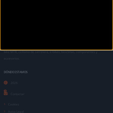
La revista digital de ciclismo Bikezona te ofrece noticias sobre mountain
bike MTB, ciclismo de carretera, e-bikes, bicicletas, componentes y
accesorios.
DÓNDE ESTAMOS
2026
Contactar
Cookies
Aviso Legal