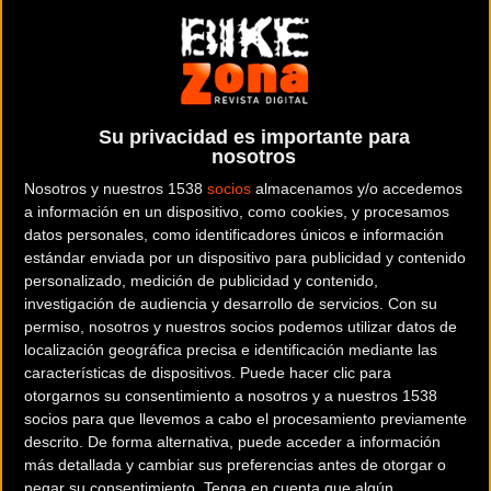
ciclistas situada en la provincia de
Lugo
.
Dónde se encuentra
Avda. de A Coruña, 339 27003
Lugo (Lugo).
Su privacidad es importante para
nosotros
Contactar con la tienda
Nosotros y nuestros 1538
socios
almacenamos y/o accedemos
982 214 926
a información en un dispositivo, como cookies, y procesamos
datos personales, como identificadores únicos e información
Web y RRSS de la tienda
estándar enviada por un dispositivo para publicidad y contenido
personalizado, medición de publicidad y contenido,
investigación de audiencia y desarrollo de servicios.
Con su
permiso, nosotros y nuestros socios podemos utilizar datos de
localización geográfica precisa e identificación mediante las
características de dispositivos. Puede hacer clic para
otorgarnos su consentimiento a nosotros y a nuestros 1538
socios para que llevemos a cabo el procesamiento previamente
descrito. De forma alternativa, puede acceder a información
más detallada y cambiar sus preferencias antes de otorgar o
negar su consentimiento.
Tenga en cuenta que algún