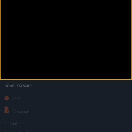
La revista digital de ciclismo Bikezona te ofrece noticias sobre mountain
bike MTB, ciclismo de carretera, e-bikes, bicicletas, componentes y
accesorios.
DÓNDE ESTAMOS
2026
Contactar
Cookies