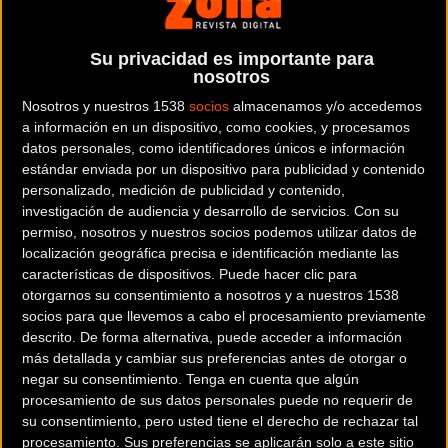
situada en la provincia de
Teruel
.
Dónde se encuentra
Su privacidad es importante para
nosotros
Av. Maestrazgo, 8 44600
Alcañiz (Teruel).
Nosotros y nuestros 1538
socios
almacenamos y/o accedemos
a información en un dispositivo, como cookies, y procesamos
datos personales, como identificadores únicos e información
Contactar con la tienda
estándar enviada por un dispositivo para publicidad y contenido
978 870 787
personalizado, medición de publicidad y contenido,
investigación de audiencia y desarrollo de servicios.
Con su
permiso, nosotros y nuestros socios podemos utilizar datos de
Web y RRSS de la tienda
localización geográfica precisa e identificación mediante las
características de dispositivos. Puede hacer clic para
otorgarnos su consentimiento a nosotros y a nuestros 1538
socios para que llevemos a cabo el procesamiento previamente
descrito. De forma alternativa, puede acceder a información
más detallada y cambiar sus preferencias antes de otorgar o
negar su consentimiento.
Tenga en cuenta que algún
procesamiento de sus datos personales puede no requerir de
su consentimiento, pero usted tiene el derecho de rechazar tal
procesamiento. Sus preferencias se aplicarán solo a este sitio