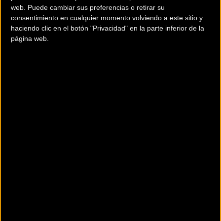
web. Puede cambiar sus preferencias o retirar su
consentimiento en cualquier momento volviendo a este sitio y
haciendo clic en el botón "Privacidad" en la parte inferior de la
página web.
200 km
Terms of use
© 1987–2026 HERE
¿Eres el propietario de esta tienda? Descubre cómo
hacerte tienda
Premium para llegar a más clientes
.
Otros comercios
BICIATE
Calle Nicanor villalta, C. los Olivos, N16
Teruel (Teruel)
BICISPORT AZNAR