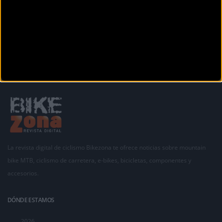
Siguiente
1
2
3
4
La revista digital de ciclismo Bikezona te ofrece noticias sobre mountain
bike MTB, ciclismo de carretera, e-bikes, bicicletas, componentes y
accesorios.
DÓNDE ESTAMOS
2026