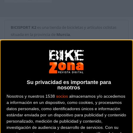
BICISPORT K2
es una tienda de bicicletas y artículos ciclistas
situada en la provincia de
Murcia
.
Dónde se encuentra
C/. San Pedro, 1 Bajo. 30831
Javalí Viejo (Murcia).
Contactar con la tienda
Su privacidad es importante para
nosotros
968 800 393
Nosotros y nuestros 1538
socios
almacenamos y/o accedemos
Web y RRSS de la tienda
a información en un dispositivo, como cookies, y procesamos
datos personales, como identificadores únicos e información
estándar enviada por un dispositivo para publicidad y contenido
personalizado, medición de publicidad y contenido,
investigación de audiencia y desarrollo de servicios.
Con su