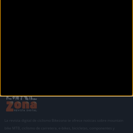
Av. de Colón, 6
Oviedo (Asturias)
BITKE CYCLING
Carretera N-634 n°78
Siero (Asturias)
Siguiente
1
2
3
La revista digital de ciclismo Bikezona te ofrece noticias sobre mountain
bike MTB, ciclismo de carretera, e-bikes, bicicletas, componentes y