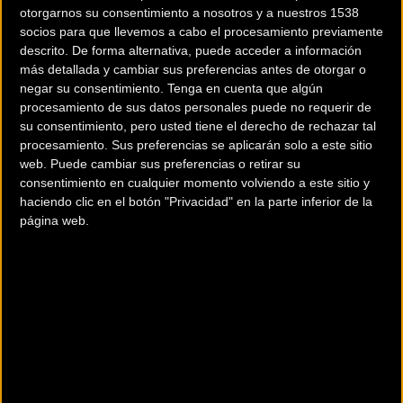
otorgarnos su consentimiento a nosotros y a nuestros 1538
socios para que llevemos a cabo el procesamiento previamente
descrito. De forma alternativa, puede acceder a información
más detallada y cambiar sus preferencias antes de otorgar o
negar su consentimiento.
Tenga en cuenta que algún
procesamiento de sus datos personales puede no requerir de
200 km
su consentimiento, pero usted tiene el derecho de rechazar tal
Terms of use
© 1987–2026 HERE
procesamiento. Sus preferencias se aplicarán solo a este sitio
¿Eres el propietario de esta tienda? Descubre cómo
hacerte tienda
web. Puede cambiar sus preferencias o retirar su
consentimiento en cualquier momento volviendo a este sitio y
Premium para llegar a más clientes
.
haciendo clic en el botón "Privacidad" en la parte inferior de la
página web.
Otros comercios
A DOS RUEDAS
Carretera de Villaviciosa 22, Bajo B
Gijón (Asturias)
BICI OH