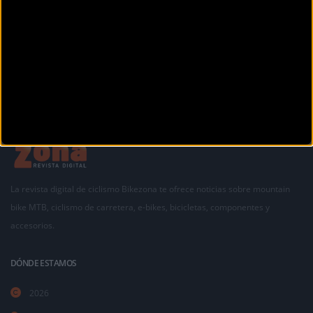
Avda. Casalduch, 88 bajo
CASTELLÓN (Castellon)
La revista digital de ciclismo Bikezona te ofrece noticias sobre mountain
bike MTB, ciclismo de carretera, e-bikes, bicicletas, componentes y
accesorios.
DÓNDE ESTAMOS
2026