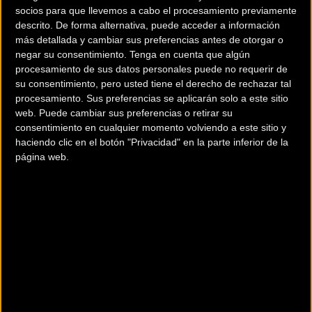
socios para que llevemos a cabo el procesamiento previamente
descrito. De forma alternativa, puede acceder a información
más detallada y cambiar sus preferencias antes de otorgar o
negar su consentimiento.
Tenga en cuenta que algún
procesamiento de sus datos personales puede no requerir de
su consentimiento, pero usted tiene el derecho de rechazar tal
200 km
procesamiento. Sus preferencias se aplicarán solo a este sitio
Terms of use
© 1987–2026 HERE
web. Puede cambiar sus preferencias o retirar su
¿Eres el propietario de esta tienda? Descubre cómo
hacerte tienda
consentimiento en cualquier momento volviendo a este sitio y
haciendo clic en el botón "Privacidad" en la parte inferior de la
Premium para llegar a más clientes
.
página web.
Otros comercios
BICIPRECIO
Av. Castelló, 9, bajo B
Villareal (Castellon)
CALDERONA BIKES CASTELLON