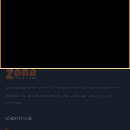
Siguiente
1
2
La revista digital de ciclismo Bikezona te ofrece noticias sobre mountain
bike MTB, ciclismo de carretera, e-bikes, bicicletas, componentes y
accesorios.
DÓNDE ESTAMOS