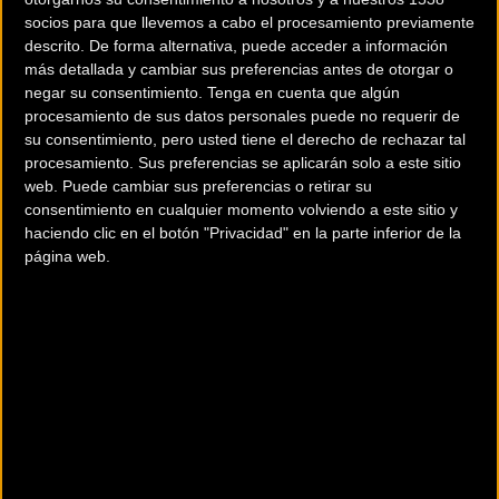
socios para que llevemos a cabo el procesamiento previamente
200 km
descrito. De forma alternativa, puede acceder a información
Terms of use
© 1987–2026 HERE
más detallada y cambiar sus preferencias antes de otorgar o
¿Eres el propietario de esta tienda? Descubre cómo
hacerte tienda
negar su consentimiento.
Tenga en cuenta que algún
Premium para llegar a más clientes
.
procesamiento de sus datos personales puede no requerir de
su consentimiento, pero usted tiene el derecho de rechazar tal
procesamiento. Sus preferencias se aplicarán solo a este sitio
web. Puede cambiar sus preferencias o retirar su
consentimiento en cualquier momento volviendo a este sitio y
Otros comercios
haciendo clic en el botón "Privacidad" en la parte inferior de la
página web.
ADN BIKES
Enric Arderiu 2
(Lleida)
AVC BIKES
Carrer Verge de Fátima, 6
Vilanova del Belpuig (Lleida)
BICI 3.0