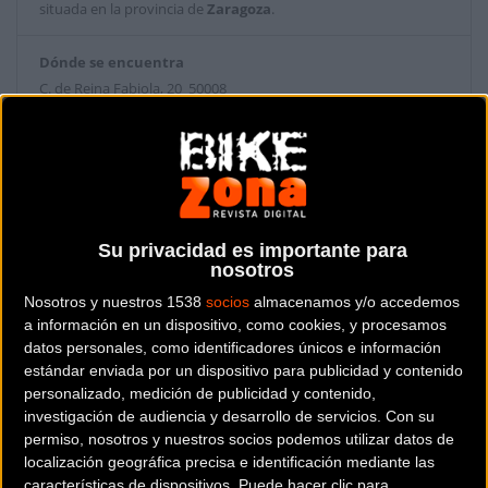
situada en la provincia de
Zaragoza
.
Dónde se encuentra
C. de Reina Fabiola, 20 50008
Zaragoza (Zaragoza).
Contactar con la tienda
976426040
Su privacidad es importante para
Web y RRSS de la tienda
nosotros
Nosotros y nuestros 1538
socios
almacenamos y/o accedemos
a información en un dispositivo, como cookies, y procesamos
datos personales, como identificadores únicos e información
estándar enviada por un dispositivo para publicidad y contenido
personalizado, medición de publicidad y contenido,
investigación de audiencia y desarrollo de servicios.
Con su
permiso, nosotros y nuestros socios podemos utilizar datos de
localización geográfica precisa e identificación mediante las
características de dispositivos. Puede hacer clic para