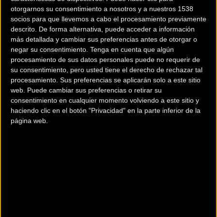
otorgarnos su consentimiento a nosotros y a nuestros 1538
socios para que llevemos a cabo el procesamiento previamente
descrito. De forma alternativa, puede acceder a información
más detallada y cambiar sus preferencias antes de otorgar o
negar su consentimiento.
Tenga en cuenta que algún
procesamiento de sus datos personales puede no requerir de
200 km
su consentimiento, pero usted tiene el derecho de rechazar tal
Terms of use
© 1987–2026 HERE
procesamiento. Sus preferencias se aplicarán solo a este sitio
¿Eres el propietario de esta tienda? Descubre cómo
hacerte tienda
web. Puede cambiar sus preferencias o retirar su
Premium para llegar a más clientes
.
consentimiento en cualquier momento volviendo a este sitio y
haciendo clic en el botón "Privacidad" en la parte inferior de la
página web.
Otros comercios
ADRENALINA BIKES UTEBO
C. las Fuentes, 9
Utebo (Zaragoza)
ADRENALINA BIKES ZARAGOZA