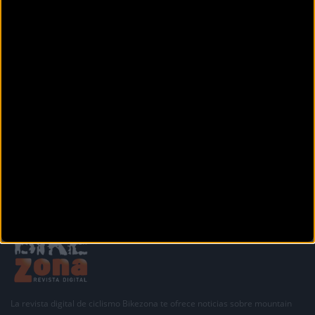
Conde Aranda 130
Zaragoza (Zaragoza)
CICLOS CONTRARELOJ
Av. de Juan Carlos I, 24
Zaragoza (Zaragoza)
Siguiente
1
2
3
La revista digital de ciclismo Bikezona te ofrece noticias sobre mountain