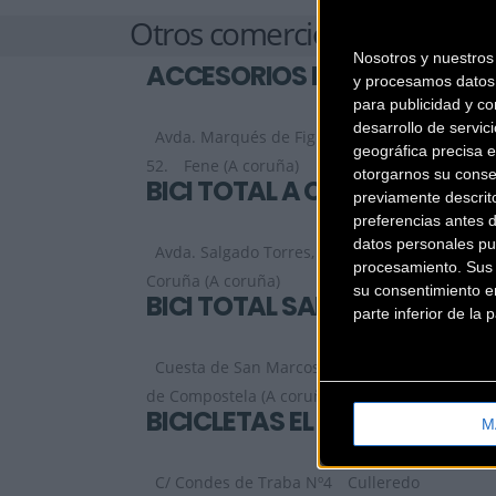
Otros comercios
Nosotros y nuestro
ACCESORIOS FRAMI
y procesamos datos 
para publicidad y co
desarrollo de servici
Avda. Marqués de Figueroa,
geográfica precisa e
52.
Fene (A coruña)
otorgarnos su conse
BICI TOTAL A CORUÑA
previamente descrit
preferencias antes 
datos personales pu
Avda. Salgado Torres, 100
La
procesamiento. Sus p
Coruña (A coruña)
su consentimiento en
BICI TOTAL SANTIAGO
parte inferior de la
Cuesta de San Marcos, 9
Santiago
de Compostela (A coruña)
BICICLETAS EL PATIO
M
C/ Condes de Traba Nº4
Culleredo