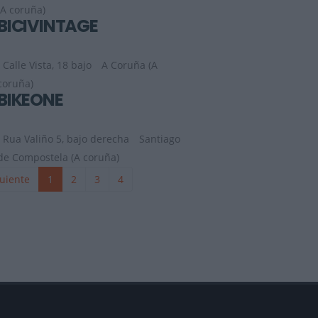
(A coruña)
BICIVINTAGE
Calle Vista, 18 bajo
A Coruña (A
coruña)
BIKEONE
Rua Valiño 5, bajo derecha
Santiago
de Compostela (A coruña)
uiente
1
2
3
4