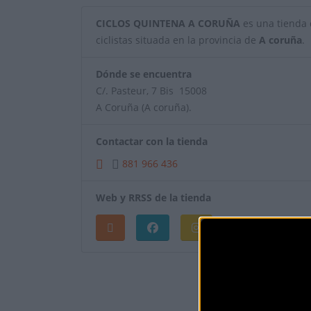
CICLOS QUINTENA A CORUÑA
es una tienda d
ciclistas situada en la provincia de
A coruña
.
Dónde se encuentra
C/. Pasteur, 7 Bis 15008
A Coruña (A coruña).
Contactar con la tienda
881 966 436
Web y RRSS de la tienda
¿Eres el propietar