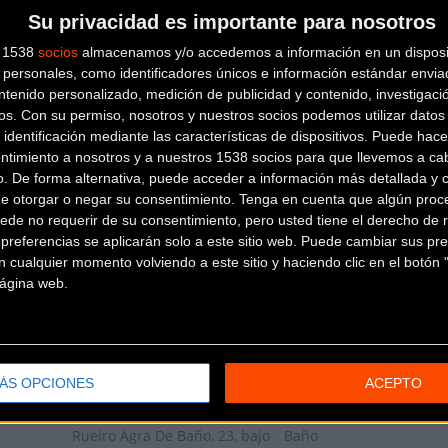
Su privacidad es importante para nosotros
s 1538
socios
almacenamos y/o accedemos a información en un disposit
BICI CUSTOM
personales, como identificadores únicos e información estándar enviad
ntenido personalizado, medición de publicidad y contenido, investigaci
os.
Con su permiso, nosotros y nuestros socios podemos utilizar datos 
Rua Vista, 18
A Coruña (A coruña)
 identificación mediante las características de dispositivos. Puede hacer
ntimiento a nosotros y a nuestros 1538 socios para que llevemos a ca
BICI TOTAL CAMBRE
o. De forma alternativa, puede acceder a información más detallada y 
de otorgar o negar su consentimiento.
Tenga en cuenta que algún proc
ede no requerir de su consentimiento, pero usted tiene el derecho de r
C/ Curros Enríquez, 31 O
referencias se aplicarán solo a este sitio web. Puede cambiar sus pref
Temple
Cambre (A coruña)
 cualquier momento volviendo a este sitio y haciendo clic en el botón "
BICICLETAS ARÁN
 página web.
Ronda de Outeiro, 93
A Coruña (A
coruña)
BICICLETAS TRIKI
ÁS OPCIONES
ACEPTO
Rueiro Agra De Baño, 23, bajo
Baño