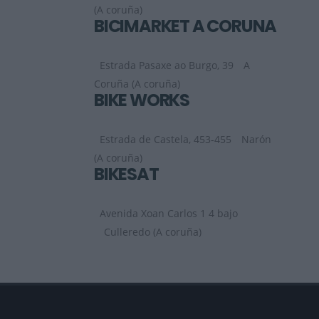
(A coruña)
BICIMARKET A CORUÑA
Estrada Pasaxe ao Burgo, 39
A
Coruña (A coruña)
BIKE WORKS
Estrada de Castela, 453-455
Narón
(A coruña)
BIKESAT
Avenida Xoan Carlos 1 4 bajo
Culleredo (A coruña)