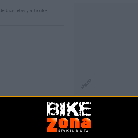
e bicicletas y artículos
io de esta tienda? Descubre cómo
hacerte tienda Premium para lle