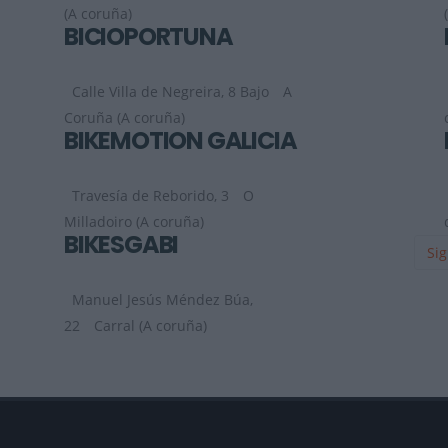
(A coruña)
BICIOPORTUNA
Calle Villa de Negreira, 8 Bajo
A
Coruña (A coruña)
BIKEMOTION GALICIA
Travesía de Reborido, 3
O
Milladoiro (A coruña)
BIKESGABI
Sig
Manuel Jesús Méndez Búa,
22
Carral (A coruña)