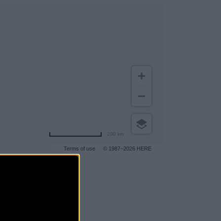
200 km
Terms of use
© 1987–2026 HERE
gar a más clientes
.