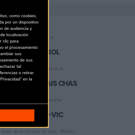
ivo, como cookies,
BICI EMOCIÓN
a por un dispositivo
ón de audiencia y
de localización
Avenida Nicasio Pérez 4-6
 clic para
bajo
Ferrol (A coruña)
bo el procesamiento
BICI TOTAL FERROL
cambiar sus
esamiento de sus
echazar tal
C/ Nicasio Pérez, 4-6
Ferrol (A
erencias o retirar
coruña)
Privacidad" en la
BICICLETAS BRAIS CHAS
AC-221, 6
Cambre (A coruña)
BICICLETAS YO-VIC
Avda. de la Coruña, 68 bajo
Ribeira