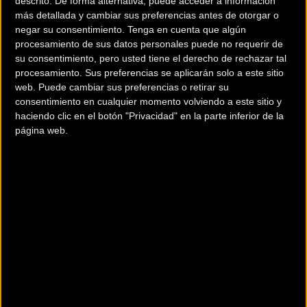
descrito. De forma alternativa, puede acceder a información
más detallada y cambiar sus preferencias antes de otorgar o
negar su consentimiento.
Tenga en cuenta que algún
procesamiento de sus datos personales puede no requerir de
su consentimiento, pero usted tiene el derecho de rechazar tal
procesamiento. Sus preferencias se aplicarán solo a este sitio
200 km
web. Puede cambiar sus preferencias o retirar su
Terms of use
© 1987–2026 HERE
consentimiento en cualquier momento volviendo a este sitio y
¿Eres el propietario de esta tienda? Descubre cómo
haciendo clic en el botón "Privacidad" en la parte inferior de la
hacerte tienda Premium para llegar a más clientes
.
página web.
Otros comercios
ACCESORIOS FRAMI
Avda. Marqués de Figueroa, 52.
Fene (A coruña)
BICI CUSTOM
Rua Vista, 18
A Coruña (A coruña)
BICI EMOCIÓN