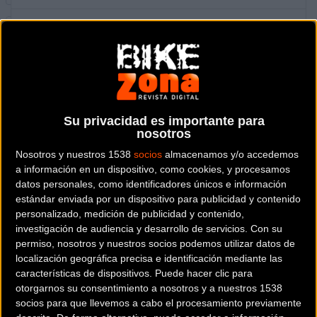
Dónde se encuentra
Paseo de Ronda, 52 bajo 15011
A Coruña (A coruña).
Contactar con la tienda
881 065 666
Su privacidad es importante para
nosotros
Web y RRSS de la tienda
Nosotros y nuestros 1538
socios
almacenamos y/o accedemos
a información en un dispositivo, como cookies, y procesamos
datos personales, como identificadores únicos e información
estándar enviada por un dispositivo para publicidad y contenido
personalizado, medición de publicidad y contenido,
investigación de audiencia y desarrollo de servicios.
Con su
permiso, nosotros y nuestros socios podemos utilizar datos de
localización geográfica precisa e identificación mediante las
características de dispositivos. Puede hacer clic para
otorgarnos su consentimiento a nosotros y a nuestros 1538
socios para que llevemos a cabo el procesamiento previamente