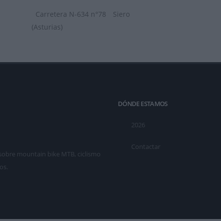
Carretera N-634 n°78
Siero
(Asturias)
DÓNDE ESTAMOS
2026
Contactar
as sobre mountain bike MTB, ciclismo
os.