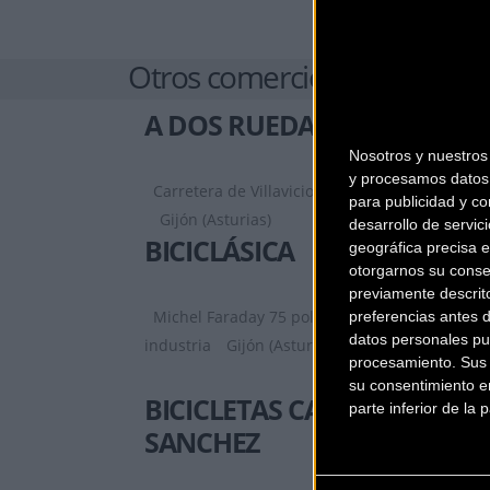
Otros comercios
A DOS RUEDAS
Nosotros y nuestro
y procesamos datos 
Carretera de Villaviciosa 22, Bajo B
para publicidad y co
Gijón (Asturias)
desarrollo de servici
BICICLÁSICA
geográfica precisa e
otorgarnos su conse
previamente descrit
Michel Faraday 75 poligono
preferencias antes 
datos personales pu
industria
Gijón (Asturias)
procesamiento. Sus p
su consentimiento en
BICICLETAS CACHULI
parte inferior de la
SANCHEZ