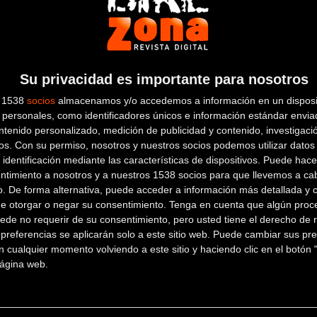
BICI OH
Su privacidad es importante para nosotros
s 1538
socios
almacenamos y/o accedemos a información en un disposit
personales, como identificadores únicos e información estándar enviad
CARMEN, 2
GIJON (Asturias)
ntenido personalizado, medición de publicidad y contenido, investigaci
os.
Con su permiso, nosotros y nuestros socios podemos utilizar datos 
BICICLETAS ABLANEDO
 identificación mediante las características de dispositivos. Puede hacer
ntimiento a nosotros y a nuestros 1538 socios para que llevemos a ca
o. De forma alternativa, puede acceder a información más detallada y 
Avda de mejico,38 bajo
Mieres
de otorgar o negar su consentimiento.
Tenga en cuenta que algún proc
ede no requerir de su consentimiento, pero usted tiene el derecho de r
(Asturias)
referencias se aplicarán solo a este sitio web. Puede cambiar sus pref
 cualquier momento volviendo a este sitio y haciendo clic en el botón "
BICICLETAS CASTRO
 página web.
C/ La Provía, Nº 1
Cabonara