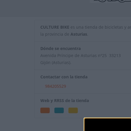
CULTURE BIKE
es una tienda de bicicletas y ar
la provincia de
Asturias
.
Dónde se encuentra
Avenida Príncipe de Asturias nº25 33213
Gijón (Asturias).
Contactar con la tienda
984205529
Web y RRSS de la tienda
¿Eres el propietar