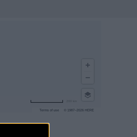
200 km
Terms of use
© 1987–2026 HERE
gar a más clientes
.