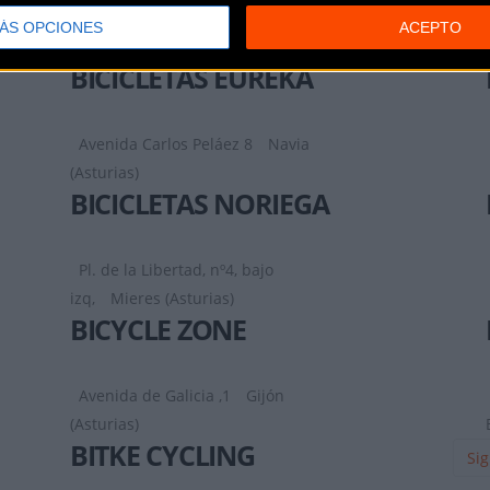
(Asturias)
ÁS OPCIONES
ACEPTO
BICICLETAS EUREKA
Avenida Carlos Peláez 8
Navia
(Asturias)
BICICLETAS NORIEGA
Pl. de la Libertad, nº4, bajo
izq,
Mieres (Asturias)
BICYCLE ZONE
Avenida de Galicia ,1
Gijón
(Asturias)
BITKE CYCLING
Sig