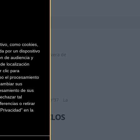
BICI3
ivo, como cookies,
a por un dispositivo
C/ Estebanina Nº7
Corvera de
ón de audiencia y
Asturias (Asturias)
de localización
BICICLETAS
 clic para
bo el procesamiento
BIKEMANIA
cambiar sus
esamiento de sus
echazar tal
C/ Melquiades Alvarez nº37
La
erencias o retirar
Felguera (Asturias)
Privacidad" en la
BICICLETAS CICLOS
RENDUELES