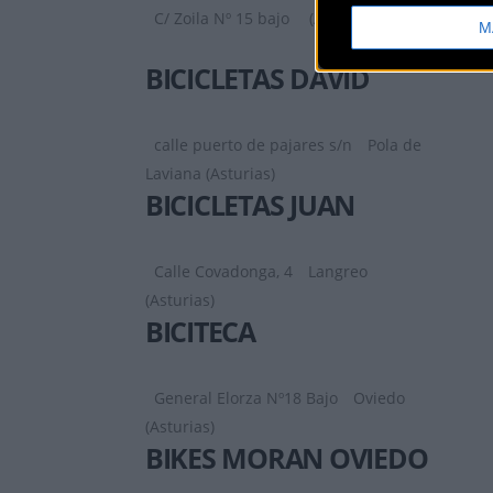
C/ Zoila Nº 15 bajo
(Asturias)
M
BICICLETAS DAVID
calle puerto de pajares s/n
Pola de
Laviana (Asturias)
BICICLETAS JUAN
Calle Covadonga, 4
Langreo
(Asturias)
BICITECA
General Elorza Nº18 Bajo
Oviedo
(Asturias)
BIKES MORAN OVIEDO