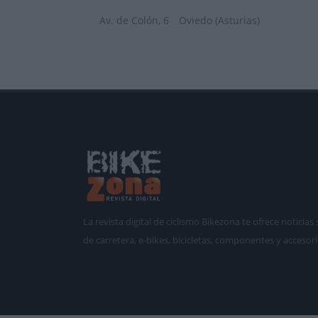
Av. de Colón, 6
Oviedo (Asturias)
La revista digital de ciclismo Bikezona te ofrece notici
de carretera, e-bikes, bicicletas, componentes y accesori