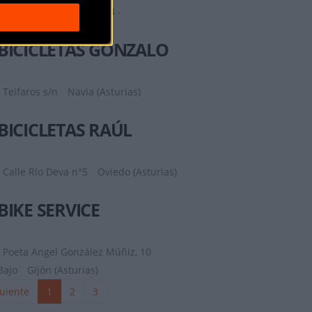
Calle Ramón G. Valle, 34 -
bajo
Pravia (Asturias)
BICICLETAS GONZALO
Teifaros s/n
Navia (Asturias)
BICICLETAS RAÚL
Calle Río Deva n°5
Oviedo (Asturias)
BIKE SERVICE
Poeta Angel González Múñiz, 10
Bajo
Gijón (Asturias)
uiente
1
2
3