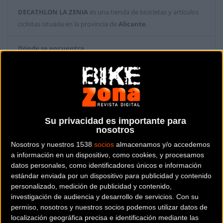
DECATHLON LA ZENIA
es una tienda de bicicletas y artículos
ciclistas situada en la provincia de
Alicante
.
Dónde se encuentra
Sector comercial Las Playas - CC Zenia Boulevard C/ Jade, s/n
local MS-05 03189
Orihuela Costa (Alicante).
Contactar con la tienda
Su privacidad es importante para
965324854
nosotros
Nosotros y nuestros 1538
socios
almacenamos y/o accedemos
Web y RRSS de la tienda
a información en un dispositivo, como cookies, y procesamos
datos personales, como identificadores únicos e información
estándar enviada por un dispositivo para publicidad y contenido
personalizado, medición de publicidad y contenido,
investigación de audiencia y desarrollo de servicios.
Con su
permiso, nosotros y nuestros socios podemos utilizar datos de
localización geográfica precisa e identificación mediante las