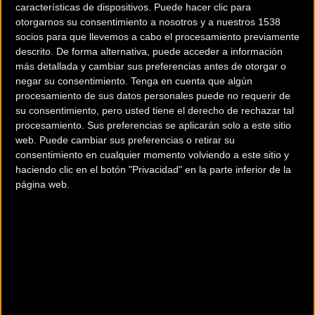
características de dispositivos. Puede hacer clic para
otorgarnos su consentimiento a nosotros y a nuestros 1538
socios para que llevemos a cabo el procesamiento previamente
descrito. De forma alternativa, puede acceder a información
más detallada y cambiar sus preferencias antes de otorgar o
negar su consentimiento.
Tenga en cuenta que algún
procesamiento de sus datos personales puede no requerir de
su consentimiento, pero usted tiene el derecho de rechazar tal
procesamiento. Sus preferencias se aplicarán solo a este sitio
200 km
web. Puede cambiar sus preferencias o retirar su
consentimiento en cualquier momento volviendo a este sitio y
Terms of use
© 1987–2026 HERE
haciendo clic en el botón "Privacidad" en la parte inferior de la
¿Eres el propietario de esta tienda? Descubre cómo
hacerte tienda
página web.
Premium para llegar a más clientes
.
Otros comercios
ACTUAL BIKE CYCLING STORE