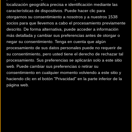
localización geográfica precisa e identificación mediante las
características de dispositivos. Puede hacer clic para
otorgarnos su consentimiento a nosotros y a nuestros 1538
socios para que llevemos a cabo el procesamiento previamente
descrito. De forma alternativa, puede acceder a información
más detallada y cambiar sus preferencias antes de otorgar o
negar su consentimiento.
Tenga en cuenta que algún
procesamiento de sus datos personales puede no requerir de
su consentimiento, pero usted tiene el derecho de rechazar tal
procesamiento. Sus preferencias se aplicarán solo a este sitio
web. Puede cambiar sus preferencias o retirar su
200 km
consentimiento en cualquier momento volviendo a este sitio y
haciendo clic en el botón "Privacidad" en la parte inferior de la
Terms of use
© 1987–2026 HERE
¿Eres el propietario de esta tienda? Descubre cómo
hacerte tienda
página web.
Premium para llegar a más clientes
.
Otros comercios