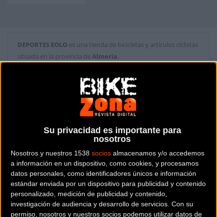
DEPORTES EOLO
es una tienda de bicicletas y artículos ciclistas
situada en la provincia de
Almeria
.
Dónde se encuentra
AVDA CABO DE GATA 187 04007
ALMERIA (Almeria).
Contactar con la tienda
Su privacidad es importante para
nosotros
950 26 17 35
Nosotros y nuestros 1538
socios
almacenamos y/o accedemos
a información en un dispositivo, como cookies, y procesamos
Web y RRSS de la tienda
datos personales, como identificadores únicos e información
estándar enviada por un dispositivo para publicidad y contenido
personalizado, medición de publicidad y contenido,
investigación de audiencia y desarrollo de servicios.
Con su
permiso, nosotros y nuestros socios podemos utilizar datos de