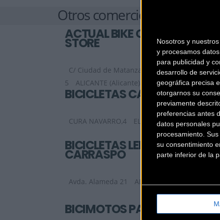
Otros comercios
ACTUAL BIKE CYCLING
STORE
Nosotros y nuestro
y procesamos datos 
para publicidad y co
C/ Ciudad de Matanzas, 6 Local 4-
desarrollo de servici
5
ALICANTE (Alicante)
geográfica precisa e
BICICLETAS CAMUS
otorgarnos su conse
previamente descrit
preferencias antes 
CURA NAVARRO,4
ELDA (Alicante)
datos personales pu
procesamiento. Sus p
BICICLETAS LERMA
su consentimiento en
CARRASPO
parte inferior de la
Avda. Alameda 21
ALCOY (Alicante)
M
BICIMOTOS PAQUITO