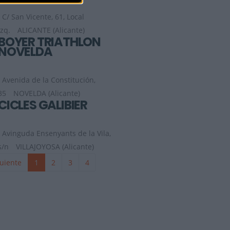
C/ San Vicente, 61, Local
Izq.
ALICANTE (Alicante)
BOYER TRIATHLON
NOVELDA
Avenida de la Constitución,
35
NOVELDA (Alicante)
CICLES GALIBIER
Avinguda Ensenyants de la Vila,
s/n
VILLAJOYOSA (Alicante)
uiente
1
2
3
4