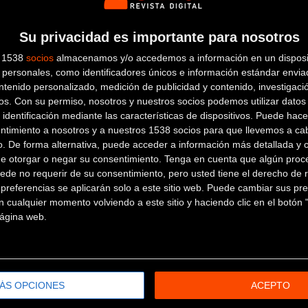
Su privacidad es importante para nosotros
BENIBIKES
s 1538
socios
almacenamos y/o accedemos a información en un disposit
personales, como identificadores únicos e información estándar enviad
Avenida de Ruzafa, 16. Local
ntenido personalizado, medición de publicidad y contenido, investigaci
os.
Con su permiso, nosotros y nuestros socios podemos utilizar datos 
14
BENIDORM (Alicante)
 identificación mediante las características de dispositivos. Puede hacer
BICICLETAS EL GALLO
ntimiento a nosotros y a nuestros 1538 socios para que llevemos a ca
o. De forma alternativa, puede acceder a información más detallada y 
de otorgar o negar su consentimiento.
Tenga en cuenta que algún proc
Porta de la Morera, 22
ELCHE
ede no requerir de su consentimiento, pero usted tiene el derecho de r
(Alicante)
referencias se aplicarán solo a este sitio web. Puede cambiar sus pref
BICICLETAS MALPI
 cualquier momento volviendo a este sitio y haciendo clic en el botón "
 página web.
Calle Avenida de Elche, 4
VILLENA
(Alicante)
ÁS OPCIONES
ACEPTO
BICIS SAN JUAN