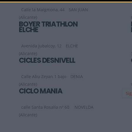
Calle la Maigmona, 44
SAN JUAN
(Alicante)
BOYER TRIATHLON
ELCHE
Avenida Jubalcoy, 12
ELCHE
(Alicante)
CICLES DESNIVELL
Calle Abu Zeyan 1 bajo
DENIA
(Alicante)
CICLO MANIA
Sig
calle Santa Rosalía nº 60
NOVELDA
(Alicante)