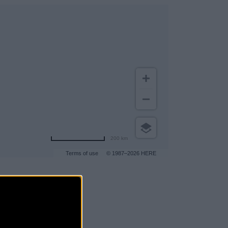
200 km
Terms of use
© 1987–2026 HERE
gar a más clientes
.