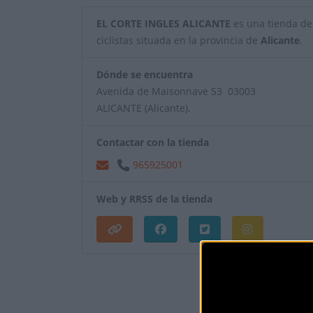
EL CORTE INGLES ALICANTE
es una tienda de 
ciclistas situada en la provincia de
Alicante
.
Dónde se encuentra
Avenida de Maisonnave 53 03003
ALICANTE (Alicante).
Contactar con la tienda
965925001
Web y RRSS de la tienda
¿Eres el propietar