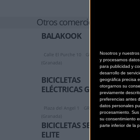
Otros comercios
BALAKOOK
Nosotros y nuestro
Calle El Purche 10
GRANADA
y procesamos datos 
(Granada)
para publicidad y co
desarrollo de servici
BICICLETAS
geográfica precisa e
otorgarnos su conse
ELÉCTRICAS GRANADA
previamente descrit
preferencias antes 
datos personales pu
Plaza del Angel 1
GRANADA
procesamiento. Sus p
(Granada)
su consentimiento en
BICICLETAS SEMAR
parte inferior de la
ELITE