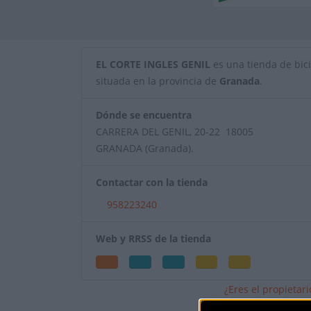
EL CORTE INGLES GENIL
es una tienda de bicic
situada en la provincia de
Granada
.
Dónde se encuentra
CARRERA DEL GENIL, 20-22 18005
GRANADA (Granada).
Contactar con la tienda
958223240
Web y RRSS de la tienda
¿Eres el propietar