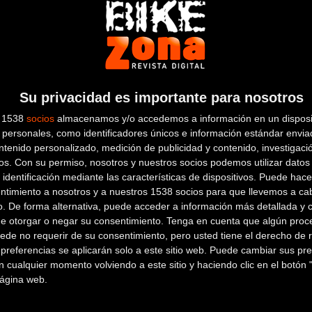
BICIAVENTURA
Su privacidad es importante para nosotros
s 1538
socios
almacenamos y/o accedemos a información en un disposit
Plaza de Soto, 5
DÚRCAL (Granada)
personales, como identificadores únicos e información estándar enviad
ntenido personalizado, medición de publicidad y contenido, investigaci
os.
Con su permiso, nosotros y nuestros socios podemos utilizar datos 
BICICLETAS LA
 identificación mediante las características de dispositivos. Puede hacer
ntimiento a nosotros y a nuestros 1538 socios para que llevemos a ca
ESTACIÓN
o. De forma alternativa, puede acceder a información más detallada y 
de otorgar o negar su consentimiento.
Tenga en cuenta que algún proc
ede no requerir de su consentimiento, pero usted tiene el derecho de r
Calle Molinos 20
GRANADA
referencias se aplicarán solo a este sitio web. Puede cambiar sus pref
(Granada)
 cualquier momento volviendo a este sitio y haciendo clic en el botón "
BIKES POINT
 página web.