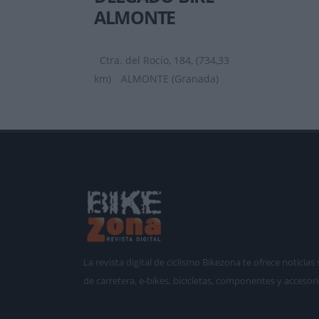
ALMONTE
Ctra. del Rocío, 184, (734,33
km)
ALMONTE (Granada)
La revista digital de ciclismo Bikezona te ofrece notici
de carretera, e-bikes, bicicletas, componentes y accesori