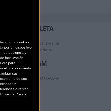
BICICLETAS COLETA
ivo, como cookies,
Calle de la Sultana 1, local 2 Frente
a por un dispositivo
Palacio de Deportes
GRANADA
ón de audiencia y
(Granada)
de localización
BICICLETAS MAM
 clic para
bo el procesamiento
cambiar sus
Calle de la Rivera S/N
MARACENA
esamiento de sus
echazar tal
(Granada)
erencias o retirar
Privacidad" en la
BSM. BIKES