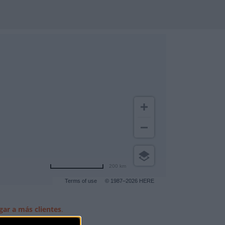
200 km
Terms of use
© 1987–2026 HERE
gar a más clientes
.