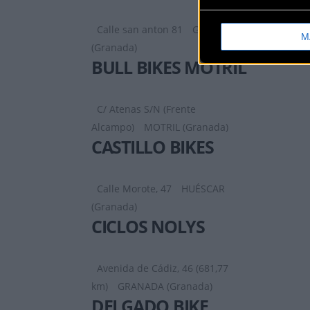
Calle san anton 81
GRANADA
M
(Granada)
BULL BIKES MOTRIL
C/ Atenas S/N (Frente
Alcampo)
MOTRIL (Granada)
CASTILLO BIKES
Calle Morote, 47
HUÉSCAR
(Granada)
CICLOS NOLYS
Avenida de Cádiz, 46 (681,77
km)
GRANADA (Granada)
DELGADO BIKE