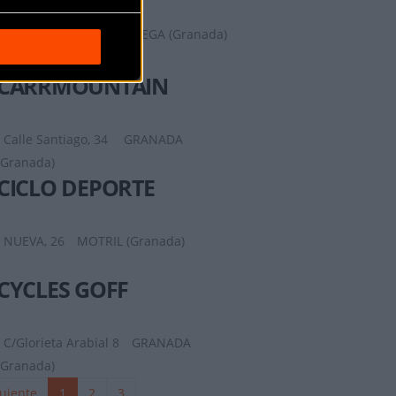
Carretera de Alhama,
54
CHURRIANA DE LA VEGA (Granada)
CARRMOUNTAIN
Calle Santiago, 34
GRANADA
(Granada)
CICLO DEPORTE
NUEVA, 26
MOTRIL (Granada)
CYCLES GOFF
C/Glorieta Arabial 8
GRANADA
(Granada)
uiente
1
2
3