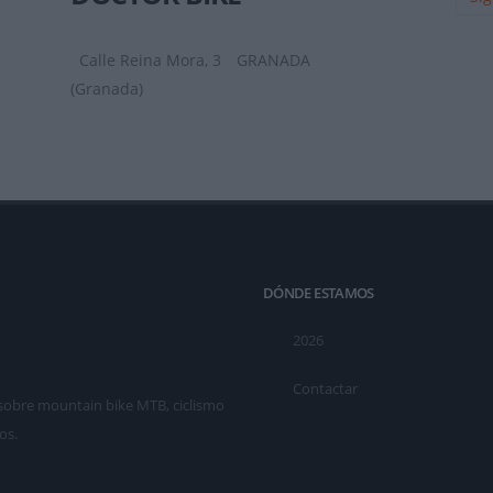
Calle Reina Mora, 3
GRANADA
(Granada)
DÓNDE ESTAMOS
2026
Contactar
as sobre mountain bike MTB, ciclismo
os.