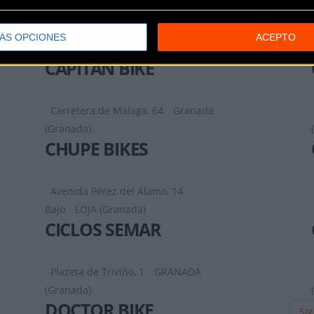
Calle Agustina de Aragón,
37
GRANADA (Granada)
ÁS OPCIONES
ACEPTO
CAPITÁN BIKE
Carretera de Málaga, 64
Granada
(Granada)
CHUPE BIKES
Avenida Pérez del Álamo, 14
Bajo
LOJA (Granada)
CICLOS SEMAR
Plazeta de Triviño, 1
GRANADA
(Granada)
DOCTOR BIKE
Sig