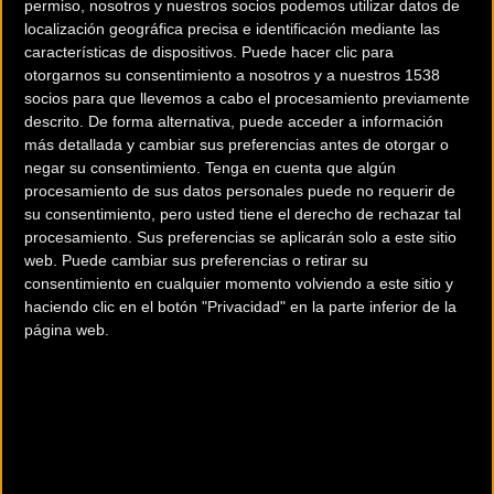
permiso, nosotros y nuestros socios podemos utilizar datos de
localización geográfica precisa e identificación mediante las
características de dispositivos. Puede hacer clic para
otorgarnos su consentimiento a nosotros y a nuestros 1538
socios para que llevemos a cabo el procesamiento previamente
descrito. De forma alternativa, puede acceder a información
más detallada y cambiar sus preferencias antes de otorgar o
negar su consentimiento.
Tenga en cuenta que algún
procesamiento de sus datos personales puede no requerir de
su consentimiento, pero usted tiene el derecho de rechazar tal
procesamiento. Sus preferencias se aplicarán solo a este sitio
web. Puede cambiar sus preferencias o retirar su
200 km
consentimiento en cualquier momento volviendo a este sitio y
Terms of use
© 1987–2026 HERE
haciendo clic en el botón "Privacidad" en la parte inferior de la
¿Eres el propietario de esta tienda? Descubre cómo
página web.
hacerte tienda Premium para llegar a más clientes
.
Comercios Bz Premium
OIARTZUN BIKE