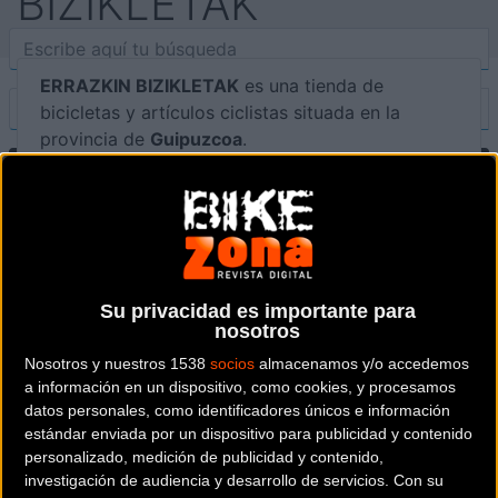
BIZIKLETAK
ERRAZKIN BIZIKLETAK
es una tienda de
bicicletas y artículos ciclistas situada en la
provincia de
Guipuzcoa
.
Dónde se encuentra
Bizkarra Kalea, 3 20170
USURBIL (Guipuzcoa).
Contactar con la tienda
Su privacidad es importante para
nosotros
943 576 379
Nosotros y nuestros 1538
socios
almacenamos y/o accedemos
a información en un dispositivo, como cookies, y procesamos
Web y RRSS de la tienda
datos personales, como identificadores únicos e información
estándar enviada por un dispositivo para publicidad y contenido
personalizado, medición de publicidad y contenido,
investigación de audiencia y desarrollo de servicios.
Con su