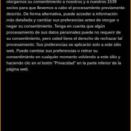
otorgarnos su consentimiento a nosotros y a nuestros 1538
socios para que llevemos a cabo el procesamiento previamente
descrito. De forma alternativa, puede acceder a información
más detallada y cambiar sus preferencias antes de otorgar o
200 km
negar su consentimiento.
Tenga en cuenta que algún
Terms of use
© 1987–2026 HERE
procesamiento de sus datos personales puede no requerir de
¿Eres el propietario de esta tienda? Descubre cómo
hacerte tienda
su consentimiento, pero usted tiene el derecho de rechazar tal
Premium para llegar a más clientes
.
procesamiento. Sus preferencias se aplicarán solo a este sitio
web. Puede cambiar sus preferencias o retirar su
consentimiento en cualquier momento volviendo a este sitio y
haciendo clic en el botón "Privacidad" en la parte inferior de la
página web.
Otros comercios
A DOS RUEDAS
Carretera de Villaviciosa 22, Bajo B
Gijón (Asturias)
BICI OH
CARMEN, 2
GIJON (Asturias)
BICI3