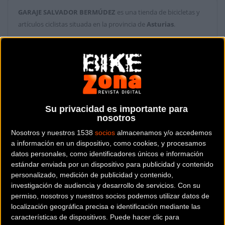
GARAJE SALVADOR BERMÚDEZ
es una tienda de bicicletas y
artículos ciclistas situada en la provincia de
Asturias
.
Dónde se encuentra
POSTIGO ALTO, 1 33009
OVIEDO (Asturias).
Contactar con la tienda
Su privacidad es importante para
985212326
nosotros
Nosotros y nuestros 1538
socios
almacenamos y/o accedemos
a información en un dispositivo, como cookies, y procesamos
datos personales, como identificadores únicos e información
estándar enviada por un dispositivo para publicidad y contenido
personalizado, medición de publicidad y contenido,
investigación de audiencia y desarrollo de servicios.
Con su
permiso, nosotros y nuestros socios podemos utilizar datos de
localización geográfica precisa e identificación mediante las
características de dispositivos. Puede hacer clic para