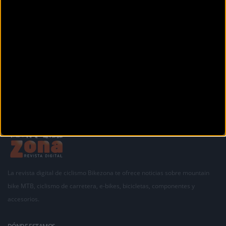
Carretera N-634 n°78
Siero (Asturias)
Siguiente
1
2
3
La revista digital de ciclismo Bikezona te ofrece noticias sobre mountain
bike MTB, ciclismo de carretera, e-bikes, bicicletas, componentes y
accesorios.