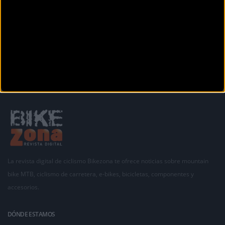
Avda. de América, 38
ALMENDRALEJO (Badajoz)
Siguiente
1
2
La revista digital de ciclismo Bikezona te ofrece noticias sobre mountain
bike MTB, ciclismo de carretera, e-bikes, bicicletas, componentes y
accesorios.
DÓNDE ESTAMOS