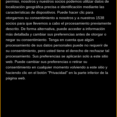
permiso, nosotros y nuestros socios podemos utilizar datos de
localización geográfica precisa e identificación mediante las
características de dispositivos. Puede hacer clic para
otorgarnos su consentimiento a nosotros y a nuestros 1538
socios para que llevemos a cabo el procesamiento previamente
descrito. De forma alternativa, puede acceder a información
más detallada y cambiar sus preferencias antes de otorgar o
negar su consentimiento.
Tenga en cuenta que algún
procesamiento de sus datos personales puede no requerir de
su consentimiento, pero usted tiene el derecho de rechazar tal
procesamiento. Sus preferencias se aplicarán solo a este sitio
web. Puede cambiar sus preferencias o retirar su
consentimiento en cualquier momento volviendo a este sitio y
200 km
haciendo clic en el botón "Privacidad" en la parte inferior de la
Terms of use
© 1987–2026 HERE
página web.
¿Eres el propietario de esta tienda? Descubre cómo
hacerte tienda
Premium para llegar a más clientes
.
Otros comercios