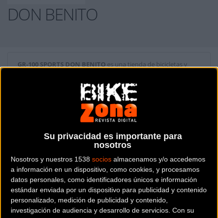
DON BENITO
GR-100 SPORTS DON BENITO
es una tienda de bicicletas y
artículos ciclistas situada en la provincia de
Badajoz
.
Dónde se encuentra
C/ Córdoba nº 88 06400
Don Benito (Badajoz).
Su privacidad es importante para
nosotros
Contactar con la tienda
Nosotros y nuestros 1538
socios
almacenamos y/o accedemos
924 095 898
a información en un dispositivo, como cookies, y procesamos
datos personales, como identificadores únicos e información
Web y RRSS de la tienda
estándar enviada por un dispositivo para publicidad y contenido
personalizado, medición de publicidad y contenido,
investigación de audiencia y desarrollo de servicios.
Con su