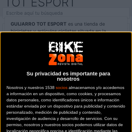
TOT ESPORT
GUIJARRO TOT ESPORT
es una tienda de
bicicletas y artículos ciclistas situada en la
provincia de
Alicante
.
Dónde se encuentra
c/ San Rafael 11 loc.4 03580
ALFAZ DEL PI (Alicante).
Su privacidad es importante para
nosotros
Contactar con la tienda
Nosotros y nuestros 1538
socios
almacenamos y/o accedemos
966874262
a información en un dispositivo, como cookies, y procesamos
datos personales, como identificadores únicos e información
Web y RRSS de la tienda
estándar enviada por un dispositivo para publicidad y contenido
personalizado, medición de publicidad y contenido,
investigación de audiencia y desarrollo de servicios.
Con su
permiso, nosotros y nuestros socios podemos utilizar datos de
localización geográfica precisa e identificación mediante las