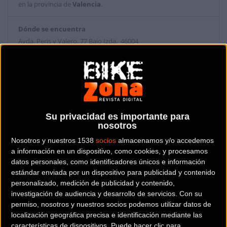
en la provincia de
Valencia
.
Dónde se encuentra
Avda. Peris y Valero, 77 Bajo Izda. 46004
VALENCIA (Valencia).
Contactar con la tienda
960014977
Su privacidad es importante para
Web y RRSS de la tienda
nosotros
Nosotros y nuestros 1538
socios
almacenamos y/o accedemos
a información en un dispositivo, como cookies, y procesamos
datos personales, como identificadores únicos e información
estándar enviada por un dispositivo para publicidad y contenido
personalizado, medición de publicidad y contenido,
investigación de audiencia y desarrollo de servicios.
Con su
permiso, nosotros y nuestros socios podemos utilizar datos de
localización geográfica precisa e identificación mediante las
características de dispositivos. Puede hacer clic para