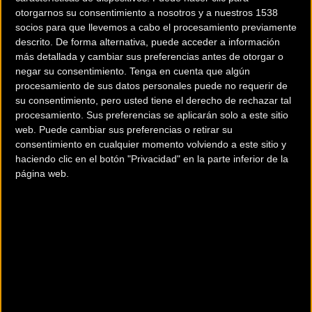
otorgarnos su consentimiento a nosotros y a nuestros 1538
socios para que llevemos a cabo el procesamiento previamente
descrito. De forma alternativa, puede acceder a información
más detallada y cambiar sus preferencias antes de otorgar o
negar su consentimiento.
Tenga en cuenta que algún
procesamiento de sus datos personales puede no requerir de
200 km
su consentimiento, pero usted tiene el derecho de rechazar tal
Terms of use
© 1987–2026 HERE
procesamiento. Sus preferencias se aplicarán solo a este sitio
¿Eres el propietario de esta tienda? Descubre cómo
hacerte tienda
web. Puede cambiar sus preferencias o retirar su
Premium para llegar a más clientes
.
consentimiento en cualquier momento volviendo a este sitio y
haciendo clic en el botón "Privacidad" en la parte inferior de la
página web.
Otros comercios
3HCYCLES RIBA-ROJA DE TURIA
Avd de la paz 29 bajo
RIBA-ROJA DEL TURIA (Valencia)
ALBERT MOTOS-BICICLETES