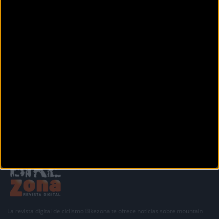
Calle De la Concordia, 4
VALENCIA (Valencia)
BIGBIKES CARLET
C/ Luis Vives n 12
CARLET (Valencia)
Siguiente
1
2
3
4
La revista digital de ciclismo Bikezona te ofrece noticias sobre mountain