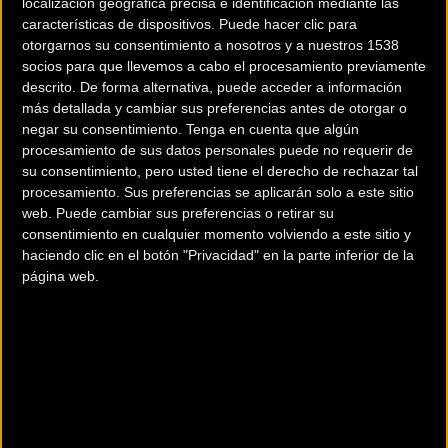
localización geográfica precisa e identificación mediante las
características de dispositivos. Puede hacer clic para
otorgarnos su consentimiento a nosotros y a nuestros 1538
socios para que llevemos a cabo el procesamiento previamente
descrito. De forma alternativa, puede acceder a información
más detallada y cambiar sus preferencias antes de otorgar o
negar su consentimiento.
Tenga en cuenta que algún
200 km
procesamiento de sus datos personales puede no requerir de
Terms of use
© 1987–2026 HERE
su consentimiento, pero usted tiene el derecho de rechazar tal
¿Eres el propietario de esta tienda? Descubre cómo
hacerte tienda
procesamiento. Sus preferencias se aplicarán solo a este sitio
Premium para llegar a más clientes
.
web. Puede cambiar sus preferencias o retirar su
consentimiento en cualquier momento volviendo a este sitio y
haciendo clic en el botón "Privacidad" en la parte inferior de la
Comercios Bz Premium
página web.
CICLOS GETXO
Polígono Errotatxu, Pabellón 4
Algorta (Vizcaya)
CICLOS ZUBERO