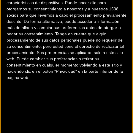
características de dispositivos. Puede hacer clic para
otorgarnos su consentimiento a nosotros y a nuestros 1538
socios para que llevemos a cabo el procesamiento previamente
descrito. De forma alternativa, puede acceder a información
más detallada y cambiar sus preferencias antes de otorgar o
negar su consentimiento.
Tenga en cuenta que algún
procesamiento de sus datos personales puede no requerir de
su consentimiento, pero usted tiene el derecho de rechazar tal
procesamiento. Sus preferencias se aplicarán solo a este sitio
web. Puede cambiar sus preferencias o retirar su
consentimiento en cualquier momento volviendo a este sitio y
200 km
haciendo clic en el botón "Privacidad" en la parte inferior de la
página web.
Terms of use
© 1987–2026 HERE
¿Eres el propietario de esta tienda? Descubre cómo
hacerte tienda
Premium para llegar a más clientes
.
Otros comercios