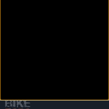
Rua Valiño 5, bajo derecha
Santiago de Compostela (A coruña)
BIKESAT
Avenida Xoan Carlos 1 4 bajo
Culleredo (A coruña)
BIKESGABI
Manuel Jesús Méndez Búa, 22
Carral (A coruña)
Siguiente
1
2
3
4