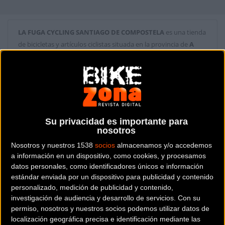
LA FUGA CYCLING SANTIAGO DE COMPOSTELA
es una tienda
de bicicletas y artículos ciclistas situada en la provincia de
A
coruña
.
Dónde se encuentra
Avenida Finisterre, 281 15008
Santiago de Compostela (A coruña).
Su privacidad es importante para
Contactar con la tienda
nosotros
Nosotros y nuestros 1538
socios
almacenamos y/o accedemos
981 281 321
a información en un dispositivo, como cookies, y procesamos
datos personales, como identificadores únicos e información
Web y RRSS de la tienda
estándar enviada por un dispositivo para publicidad y contenido
personalizado, medición de publicidad y contenido,
investigación de audiencia y desarrollo de servicios.
Con su
permiso, nosotros y nuestros socios podemos utilizar datos de
localización geográfica precisa e identificación mediante las