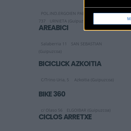
POL.IND.ERGOIEN PAB.
M
737
URNIETA (Guipuzcoa)
AREABICI
Salaberria 11
SAN SEBASTIAN
(Guipuzcoa)
BICICLICK AZKOITIA
C/Trino Uria, 5
Azkoitia (Guipuzcoa)
BIKE 360
c/ Olaso 56
ELGOIBAR (Guipuzcoa)
CICLOS ARRETXE