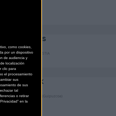
JAIA BICICLETAS
ivo, como cookies,
a por un dispositivo
Calle Carlos I, 3
DONOSTIA
ón de audiencia y
(Guipuzcoa)
de localización
 clic para
bo el procesamiento
cambiar sus
ALBIZU KIROLAK
esamiento de sus
echazar tal
MAYOR, 2
VILLABONA (Guipuzcoa)
erencias o retirar
Privacidad" en la
ANTIGUA BIKE