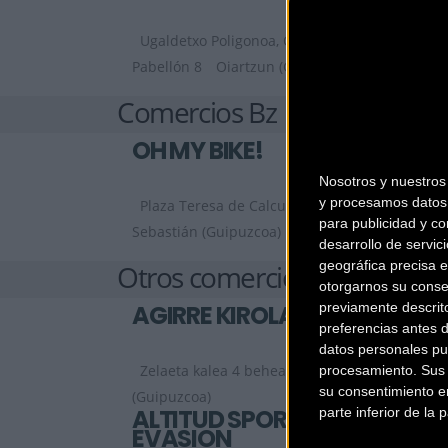
Ugaldetxo Poligonoa, Olagarai Kalea 1
Pabellón 8
Oiartzun (Guipuzcoa)
Comercios Bz
OH MY BIKE!
Nosotros y nuestro
y procesamos datos 
Plaza Teresa de Calcuta 6, bajo
San
para publicidad y co
Sebastián (Guipuzcoa)
desarrollo de servici
geográfica precisa e
Otros comercios
otorgarnos su conse
previamente descrit
AGIRRE KIROLAK
preferencias antes 
datos personales pu
Zelaeta kalea 4 behea
BEASAIN
procesamiento. Sus p
su consentimiento en
(Guipuzcoa)
ALTITUD SPORT
parte inferior de la
EVASION