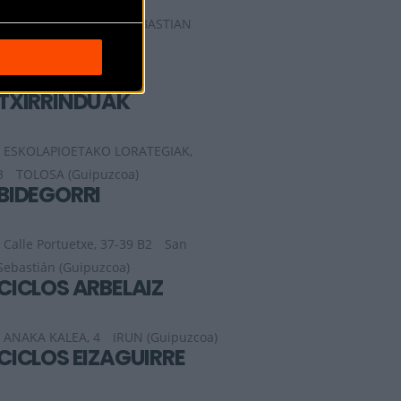
Paseo Heriz 9
SAN SEBASTIAN
(Guipuzcoa)
BEGIRISTAIN
TXIRRINDUAK
ESKOLAPIOETAKO LORATEGIAK,
3
TOLOSA (Guipuzcoa)
BIDEGORRI
Calle Portuetxe, 37-39 B2
San
Sebastián (Guipuzcoa)
CICLOS ARBELAIZ
ANAKA KALEA, 4
IRUN (Guipuzcoa)
CICLOS EIZAGUIRRE