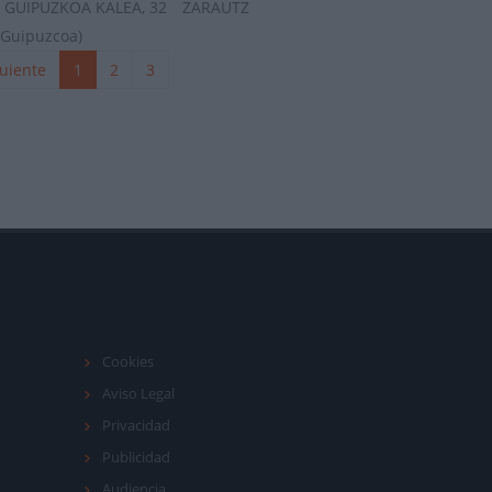
GUIPUZKOA KALEA, 32
ZARAUTZ
(Guipuzcoa)
uiente
1
2
3
Cookies
Aviso Legal
Privacidad
Publicidad
Audiencia