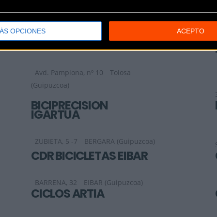
Calle Real Compañía de Caracas,
12
SAN SEBASTIAN (Guipuzcoa)
ÁS OPCIONES
ACEPTO
ARSUAGA BIZIKLETAK
Avd. Pamplona, nº 10
Tolosa
(Guipuzcoa)
BICIPRECISION
IGARTUA
ZUBIETA, 5 -7
BERGARA (Guipuzcoa)
CDR BICICLETAS EIBAR
BARRENA, 32
EIBAR (Guipuzcoa)
CICLOS ARTIA