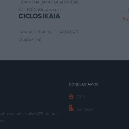
JUAN THALAMAS LABANDIBAR,
37
IRÚN (Guipuzcoa)
CICLOS IKAIA
Sig
Araba Hiribidea, 3
ARRASATE
(Guipuzcoa)
DÓNDE ESTAMOS
2026
Contactar
as sobre mountain bike MTB, ciclismo
os.