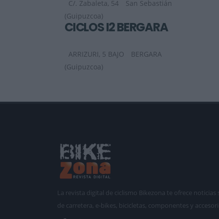
C/. Zabaleta, 54
San Sebastián
(Guipuzcoa)
CICLOS I2 BERGARA
ARRIZURI, 5 BAJO
BERGARA
(Guipuzcoa)
La revista digital de ciclismo Bikezona te ofrece notici
de carretera, e-bikes, bicicletas, componentes y accesori