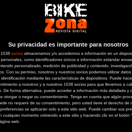
OIARTZUN EBIKE ALEGIA
Su privacidad es importante para nosotros
s 1538
socios
almacenamos y/o accedemos a información en un disposit
personales, como identificadores únicos e información estándar enviad
Avda. Altzo-Azpi Barreiatua
ALEGIA
ntenido personalizado, medición de publicidad y contenido, investigaci
(Guipuzcoa)
os.
Con su permiso, nosotros y nuestros socios podemos utilizar datos 
 identificación mediante las características de dispositivos. Puede hacer
ntimiento a nosotros y a nuestros 1538 socios para que llevemos a ca
o. De forma alternativa, puede acceder a información más detallada y 
AITZAKI KIROLAK
de otorgar o negar su consentimiento.
Tenga en cuenta que algún proc
ede no requerir de su consentimiento, pero usted tiene el derecho de r
JOSE ANTONIO AGIRRE,4
AZPEITIA
referencias se aplicarán solo a este sitio web. Puede cambiar sus pref
 cualquier momento volviendo a este sitio y haciendo clic en el botón "
(Guipuzcoa)
AMARA BIKE
 página web.