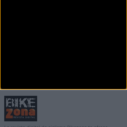
(Asturias)
BIKES MORAN OVIEDO
Av. de Colón, 6
Oviedo (Asturias)
BITKE CYCLING
Carretera N-634 n°78
Siero (Asturias)
Siguiente
1
2
3