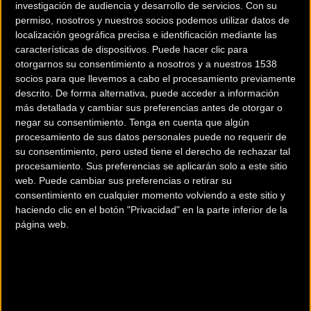
investigación de audiencia y desarrollo de servicios.
Con su
permiso, nosotros y nuestros socios podemos utilizar datos de
localización geográfica precisa e identificación mediante las
características de dispositivos. Puede hacer clic para
otorgarnos su consentimiento a nosotros y a nuestros 1538
socios para que llevemos a cabo el procesamiento previamente
descrito. De forma alternativa, puede acceder a información
más detallada y cambiar sus preferencias antes de otorgar o
negar su consentimiento.
Tenga en cuenta que algún
procesamiento de sus datos personales puede no requerir de
200 km
su consentimiento, pero usted tiene el derecho de rechazar tal
Terms of use
© 1987–2026 HERE
procesamiento. Sus preferencias se aplicarán solo a este sitio
¿Eres el propietario de esta tienda? Descubre cómo
web. Puede cambiar sus preferencias o retirar su
hacerte tienda Premium para llegar a más clientes
.
consentimiento en cualquier momento volviendo a este sitio y
haciendo clic en el botón "Privacidad" en la parte inferior de la
página web.
Otros comercios
A DOS RUEDAS