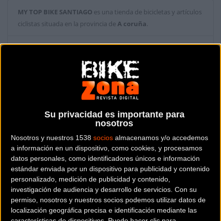
MY TOP BIKE SANTIAGO
es una tienda de bicicletas y artículos
ciclistas situada en la provincia de
A coruña
.
Dónde se encuentra
Rúa Valiño nº6 bajo 15703
Santiago de Compostela (A coruña).
Contactar con la tienda
881 956 610
Su privacidad es importante para
nosotros
Web y RRSS de la tienda
Nosotros y nuestros 1538
socios
almacenamos y/o accedemos
a información en un dispositivo, como cookies, y procesamos
datos personales, como identificadores únicos e información
estándar enviada por un dispositivo para publicidad y contenido
personalizado, medición de publicidad y contenido,
investigación de audiencia y desarrollo de servicios.
Con su
permiso, nosotros y nuestros socios podemos utilizar datos de
localización geográfica precisa e identificación mediante las
características de dispositivos. Puede hacer clic para