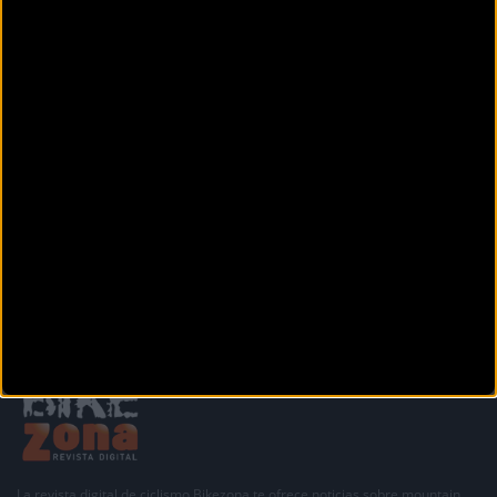
BIKESAT
Avenida Xoan Carlos 1 4 bajo
Culleredo (A coruña)
BIKESGABI
Manuel Jesús Méndez Búa, 22
Carral (A coruña)
Siguiente
1
2
3
4
La revista digital de ciclismo Bikezona te ofrece noticias sobre mountain