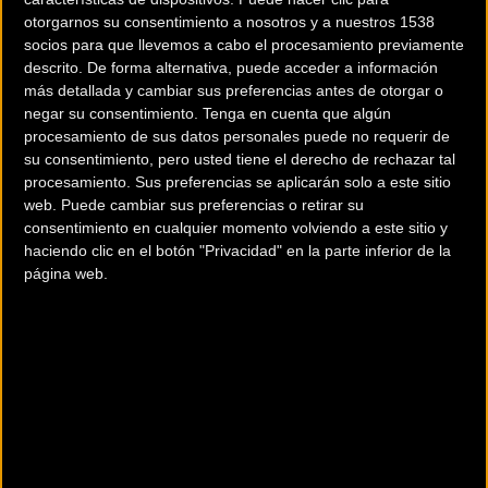
otorgarnos su consentimiento a nosotros y a nuestros 1538
socios para que llevemos a cabo el procesamiento previamente
descrito. De forma alternativa, puede acceder a información
más detallada y cambiar sus preferencias antes de otorgar o
negar su consentimiento.
Tenga en cuenta que algún
procesamiento de sus datos personales puede no requerir de
su consentimiento, pero usted tiene el derecho de rechazar tal
procesamiento. Sus preferencias se aplicarán solo a este sitio
200 km
web. Puede cambiar sus preferencias o retirar su
Terms of use
© 1987–2026 HERE
consentimiento en cualquier momento volviendo a este sitio y
¿Eres el propietario de esta tienda? Descubre cómo
hacerte tienda
haciendo clic en el botón "Privacidad" en la parte inferior de la
Premium para llegar a más clientes
.
página web.
Otros comercios
ACCESORIOS FRAMI
Avda. Marqués de Figueroa, 52.
Fene (A coruña)