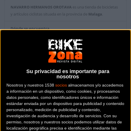
NAVARRO HERMANOS OROTAVA
es una tienda de bicicletas
y artículos ciclistas situada en la provincia de
Malaga
.
Dónde se encuentra
Polig. Ind. San Luis c/ La Orotava, 4 29006
MALAGA (Malaga).
Contactar con la tienda
952337400
Su privacidad es importante para
nosotros
Web y RRSS de la tienda
Nosotros y nuestros 1538
socios
almacenamos y/o accedemos
a información en un dispositivo, como cookies, y procesamos
datos personales, como identificadores únicos e información
estándar enviada por un dispositivo para publicidad y contenido
personalizado, medición de publicidad y contenido,
investigación de audiencia y desarrollo de servicios.
Con su
permiso, nosotros y nuestros socios podemos utilizar datos de
localización geográfica precisa e identificación mediante las