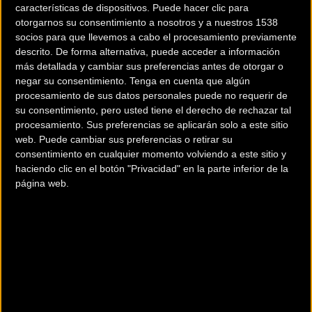
características de dispositivos. Puede hacer clic para
otorgarnos su consentimiento a nosotros y a nuestros 1538
socios para que llevemos a cabo el procesamiento previamente
descrito. De forma alternativa, puede acceder a información
más detallada y cambiar sus preferencias antes de otorgar o
negar su consentimiento.
Tenga en cuenta que algún
procesamiento de sus datos personales puede no requerir de
su consentimiento, pero usted tiene el derecho de rechazar tal
200 km
procesamiento. Sus preferencias se aplicarán solo a este sitio
web. Puede cambiar sus preferencias o retirar su
Terms of use
© 1987–2026 HERE
¿Eres el propietario de esta tienda? Descubre cómo
hacerte tienda
consentimiento en cualquier momento volviendo a este sitio y
haciendo clic en el botón "Privacidad" en la parte inferior de la
Premium para llegar a más clientes
.
página web.
Otros comercios
ALHBIKE
Avda. de las americas s/n junto a gasolinera las