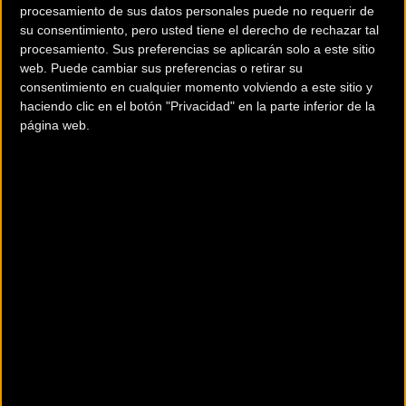
procesamiento de sus datos personales puede no requerir de
su consentimiento, pero usted tiene el derecho de rechazar tal
procesamiento. Sus preferencias se aplicarán solo a este sitio
web. Puede cambiar sus preferencias o retirar su
consentimiento en cualquier momento volviendo a este sitio y
haciendo clic en el botón "Privacidad" en la parte inferior de la
página web.
200 km
Terms of use
© 1987–2026 HERE
¿Eres el propietario de esta tienda? Descubre cómo
hacerte tienda
Premium para llegar a más clientes
.
Otros comercios
BICI TOTAL OURENSE
C/ Nª Sra. de la Sainza, 2
Ourense (Ourense)