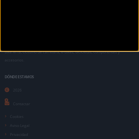
La revista digital de ciclismo Bikezona te ofrece noticias sobre mountain
bike MTB, ciclismo de carretera, e-bikes, bicicletas, componentes y
accesorios.
DÓNDE ESTAMOS
2026
Contactar
Cookies
Aviso Legal
Privacidad