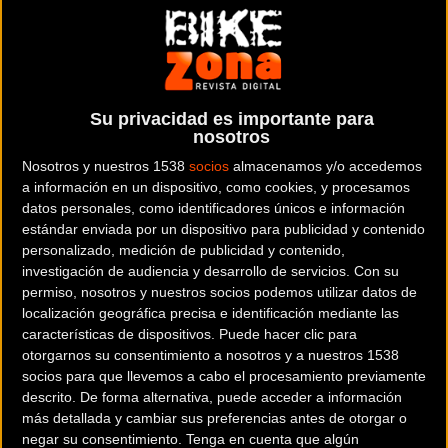
NSB-NO SOLO BICIS
es una tienda de bicicletas y artículos
ciclistas situada en la provincia de
Ourense
.
Dónde se encuentra
Su privacidad es importante para
Rua da Encarnación,3 bajo 32800
nosotros
Celanova (Ourense).
Nosotros y nuestros 1538
socios
almacenamos y/o accedemos
a información en un dispositivo, como cookies, y procesamos
Contactar con la tienda
datos personales, como identificadores únicos e información
988431239
estándar enviada por un dispositivo para publicidad y contenido
personalizado, medición de publicidad y contenido,
investigación de audiencia y desarrollo de servicios.
Con su
Web y RRSS de la tienda
permiso, nosotros y nuestros socios podemos utilizar datos de
localización geográfica precisa e identificación mediante las
características de dispositivos. Puede hacer clic para
otorgarnos su consentimiento a nosotros y a nuestros 1538
socios para que llevemos a cabo el procesamiento previamente
descrito. De forma alternativa, puede acceder a información
más detallada y cambiar sus preferencias antes de otorgar o
negar su consentimiento.
Tenga en cuenta que algún