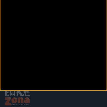
Calle Peso de la Harina, 5
VALENCIA (Valencia)
BICIVÁ CONCORDIA
Calle De la Concordia, 4
VALENCIA (Valencia)
BIGBIKES CARLET
C/ Luis Vives n 12
CARLET (Valencia)
Siguiente
1
2
3
4