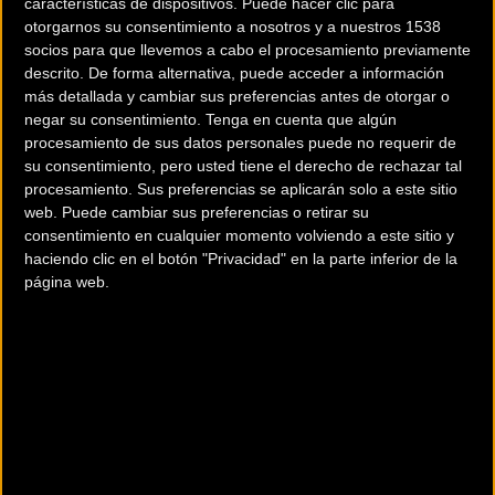
características de dispositivos. Puede hacer clic para
otorgarnos su consentimiento a nosotros y a nuestros 1538
socios para que llevemos a cabo el procesamiento previamente
descrito. De forma alternativa, puede acceder a información
más detallada y cambiar sus preferencias antes de otorgar o
negar su consentimiento.
Tenga en cuenta que algún
procesamiento de sus datos personales puede no requerir de
su consentimiento, pero usted tiene el derecho de rechazar tal
procesamiento. Sus preferencias se aplicarán solo a este sitio
200 km
web. Puede cambiar sus preferencias o retirar su
Terms of use
© 1987–2026 HERE
consentimiento en cualquier momento volviendo a este sitio y
¿Eres el propietario de esta tienda? Descubre cómo
hacerte tienda
haciendo clic en el botón "Privacidad" en la parte inferior de la
Premium para llegar a más clientes
.
página web.
Otros comercios
3HCYCLES RIBA-ROJA DE TURIA
Avd de la paz 29 bajo
RIBA-ROJA DEL TURIA (Valencia)