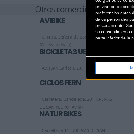
otorgarnos su conse
Otros comercios
previamente descrit
preferencias antes 
AVIBIKE
datos personales pu
procesamiento. Sus p
su consentimiento en
C. Ntra. Señora de Sonsoles,
parte inferior de la
89
Ávila (Avila)
BICICLETAS ÚBEDA
Av. Juan Carlos I, 20,
Ávila (Avila)
M
CICLOS FERN
Carretera. Candeleda, 20
ARENAS
DE SAN PEDRO (Avila)
NATUR BIKES
Carrellana 16
ARENAS DE SAN