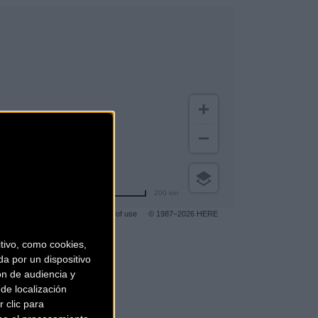
200 km
Terms of use
© 1987–2026 HERE
ivo, como cookies,
a por un dispositivo
gar a más clientes
.
ón de audiencia y
de localización
 clic para