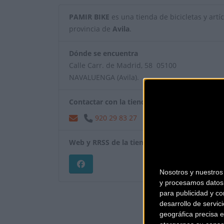
PAMIR BIKE
es una tienda de bicicletas y artíc
provincia de
Avila
.
Dónde se encuentra
Calle Carr. de Madrid, 58 05100
NAVALUENGA (Avila).
Contactar con la tienda
920 29 83 27
Web y RRSS de la tienda
Nosotros y nuestro
y procesamos datos 
¿Eres el propietar
para publicidad y co
desarrollo de servici
geográfica precisa e