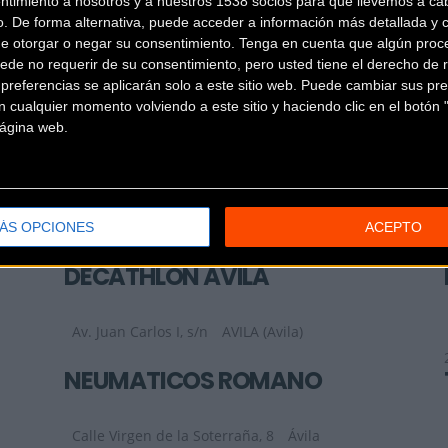
ntimiento a nosotros y a nuestros 1538 socios para que llevemos a ca
o. De forma alternativa, puede acceder a información más detallada y 
de otorgar o negar su consentimiento.
Tenga en cuenta que algún proc
BICICLETAS GALLEGO
ede no requerir de su consentimiento, pero usted tiene el derecho de r
referencias se aplicarán solo a este sitio web. Puede cambiar sus pref
 cualquier momento volviendo a este sitio y haciendo clic en el botón "
C. Canto de la Virgen, 2
Sotillo de la
 página web.
Adrada (Avila)
CARLOS SASTRE STORE
Calle. Río Cea, 1, nave 19D
AVILA
ÁS OPCIONES
ACEPTO
(Avila)
DECATHLON ÁVILA
Av. Juan Carlos I, s/n
AVILA (Avila)
NEUMÁTICOS ROMANO
Calle Virgen de la Soterraña, 8
Ávila