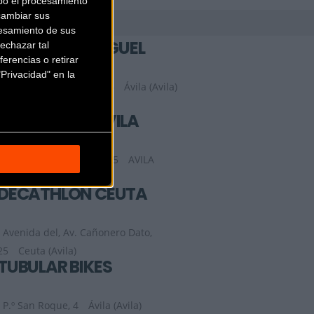
bo el procesamiento
cambiar sus
esamiento de sus
BICICLETAS MIGUEL
echazar tal
erencias o retirar
Privacidad" en la
C. Rafaela de Antonio, 6
Ávila (Avila)
CARREFOUR AVILA
Avenida Juan Carlos I, 45
AVILA
(Avila)
DECATHLON CEUTA
Avenida del, Av. Cañonero Dato,
25
Ceuta (Avila)
TUBULAR BIKES
P.º San Roque, 4
Ávila (Avila)