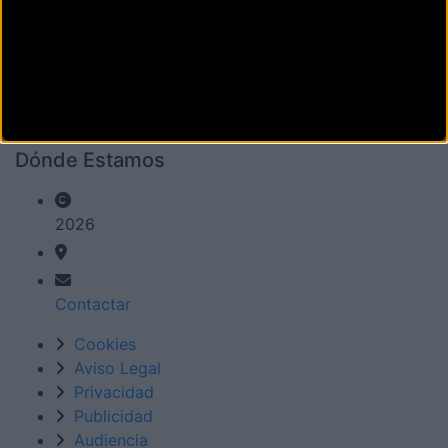
La revista digital de ciclismo Bikezona te ofrece
noticias sobre mountain bike MTB, ciclismo de
carretera, e-bikes, bicicletas, componentes y
accesorios.
Dónde Estamos
2026
Contactar
Cookies
Aviso Legal
Privacidad
Publicidad
Audiencia