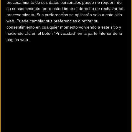
procesamiento de sus datos personales puede no requerir de
su consentimiento, pero usted tiene el derecho de rechazar tal
procesamiento. Sus preferencias se aplicarán solo a este sitio
web. Puede cambiar sus preferencias o retirar su
consentimiento en cualquier momento volviendo a este sitio y
haciendo clic en el botón "Privacidad" en la parte inferior de la
página web.
200 km
Terms of use
© 1987–2026 HERE
¿Eres el propietario de esta tienda? Descubre cómo
hacerte tienda Premium para llegar a más clientes
.
Otros comercios