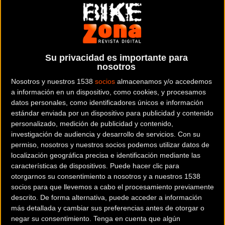
STORE
PEDAL STORE
es una tienda de bicicletas y
Su privacidad es importante para
artículos ciclistas situada en la provincia de
nosotros
Huesca
.
Nosotros y nuestros 1538
socios
almacenamos y/o accedemos
a información en un dispositivo, como cookies, y procesamos
Dónde se encuentra
datos personales, como identificadores únicos e información
C/ Luis Buñuel, 7. 22300
estándar enviada por un dispositivo para publicidad y contenido
Barbastro (Huesca).
personalizado, medición de publicidad y contenido,
investigación de audiencia y desarrollo de servicios.
Con su
Contactar con la tienda
permiso, nosotros y nuestros socios podemos utilizar datos de
localización geográfica precisa e identificación mediante las
974 31 26 18
características de dispositivos. Puede hacer clic para
otorgarnos su consentimiento a nosotros y a nuestros 1538
Web y RRSS de la tienda
socios para que llevemos a cabo el procesamiento previamente
descrito. De forma alternativa, puede acceder a información
más detallada y cambiar sus preferencias antes de otorgar o
negar su consentimiento.
Tenga en cuenta que algún