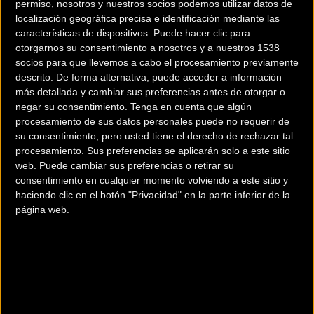
permiso, nosotros y nuestros socios podemos utilizar datos de
localización geográfica precisa e identificación mediante las
características de dispositivos. Puede hacer clic para
otorgarnos su consentimiento a nosotros y a nuestros 1538
socios para que llevemos a cabo el procesamiento previamente
descrito. De forma alternativa, puede acceder a información
más detallada y cambiar sus preferencias antes de otorgar o
200 km
negar su consentimiento.
Tenga en cuenta que algún
Terms of use
© 1987–2026 HERE
procesamiento de sus datos personales puede no requerir de
¿Eres el propietario de esta tienda? Descubre cómo
hacerte tienda
su consentimiento, pero usted tiene el derecho de rechazar tal
Premium para llegar a más clientes
.
procesamiento. Sus preferencias se aplicarán solo a este sitio
web. Puede cambiar sus preferencias o retirar su
consentimiento en cualquier momento volviendo a este sitio y
Comercios Bz Premium
haciendo clic en el botón "Privacidad" en la parte inferior de la
página web.
BICIS SANCHO MANACOR
Avd. Ferricarril, 116
Manacor (Baleares)
Comercios Bz