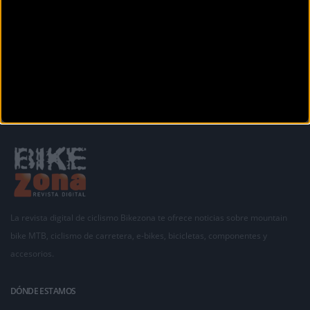
Carrer de Mallorca, 23
CIUTADELLA DE MENORCA (Baleares)
Siguiente
1
2
3
4
La revista digital de ciclismo Bikezona te ofrece noticias sobre mountain
bike MTB, ciclismo de carretera, e-bikes, bicicletas, componentes y
accesorios.
DÓNDE ESTAMOS