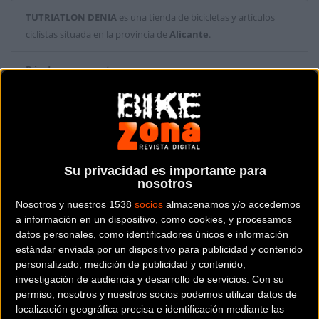
TUTRIATLON DENIA
es una tienda de bicicletas y artículos
ciclistas situada en la provincia de
Alicante
.
Dónde se encuentra
Plaça Cholet 4 03700
DENIA (Alicante).
Contactar con la tienda
865689939
Su privacidad es importante para
nosotros
Web y RRSS de la tienda
Nosotros y nuestros 1538
socios
almacenamos y/o accedemos
a información en un dispositivo, como cookies, y procesamos
datos personales, como identificadores únicos e información
estándar enviada por un dispositivo para publicidad y contenido
personalizado, medición de publicidad y contenido,
investigación de audiencia y desarrollo de servicios.
Con su
permiso, nosotros y nuestros socios podemos utilizar datos de
localización geográfica precisa e identificación mediante las