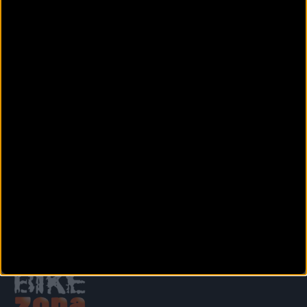
Avinguda Ensenyants de la Vila, s/n
VILLAJOYOSA (Alicante)
CICLESPORT ASPE
Calle Barranco, 78
ASPE (Alicante)
CICLO MANIA
calle Santa Rosalía nº 60
NOVELDA (Alicante)
Siguiente
1
2
3
4