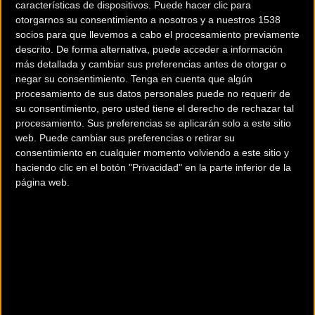
características de dispositivos. Puede hacer clic para
otorgarnos su consentimiento a nosotros y a nuestros 1538
socios para que llevemos a cabo el procesamiento previamente
descrito. De forma alternativa, puede acceder a información
más detallada y cambiar sus preferencias antes de otorgar o
negar su consentimiento.
Tenga en cuenta que algún
procesamiento de sus datos personales puede no requerir de
su consentimiento, pero usted tiene el derecho de rechazar tal
200 km
procesamiento. Sus preferencias se aplicarán solo a este sitio
web. Puede cambiar sus preferencias o retirar su
Terms of use
© 1987–2026 HERE
consentimiento en cualquier momento volviendo a este sitio y
¿Eres el propietario de esta tienda? Descubre cómo
hacerte tienda
haciendo clic en el botón "Privacidad" en la parte inferior de la
Premium para llegar a más clientes
.
página web.
Otros comercios
ACTUAL BIKE CYCLING STORE
C/ Ciudad de Matanzas, 6 Local 4-5
ALICANTE (Alicante)