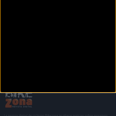
BIKESAT
Avenida Xoan Carlos 1 4 bajo
Culleredo (A coruña)
BIKESGABI
Manuel Jesús Méndez Búa, 22
Carral (A coruña)
Siguiente
1
2
3
4
La revista digital de ciclismo Bikezona te ofrece noticias sobre mountain