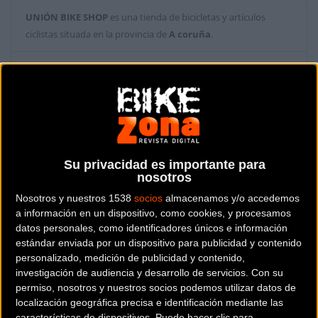
UNIÓN BIKE SHOP
es una tienda de bicicletas y artículos
ciclistas situada en la provincia de
A coruña
.
Dónde se encuentra
Rúa Carlos Maside, 6, 15141
Arteixo (A coruña).
Contactar con la tienda
881 92 61 13
Su privacidad es importante para
nosotros
Web y RRSS de la tienda
Nosotros y nuestros 1538
socios
almacenamos y/o accedemos
a información en un dispositivo, como cookies, y procesamos
datos personales, como identificadores únicos e información
estándar enviada por un dispositivo para publicidad y contenido
personalizado, medición de publicidad y contenido,
investigación de audiencia y desarrollo de servicios.
Con su
permiso, nosotros y nuestros socios podemos utilizar datos de
localización geográfica precisa e identificación mediante las
características de dispositivos. Puede hacer clic para