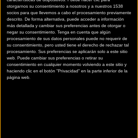
otorgarnos su consentimiento a nosotros y a nuestros 1538
socios para que llevemos a cabo el procesamiento previamente
descrito. De forma alternativa, puede acceder a información
más detallada y cambiar sus preferencias antes de otorgar o
negar su consentimiento.
Tenga en cuenta que algún
procesamiento de sus datos personales puede no requerir de
su consentimiento, pero usted tiene el derecho de rechazar tal
procesamiento. Sus preferencias se aplicarán solo a este sitio
200 km
web. Puede cambiar sus preferencias o retirar su
Terms of use
© 1987–2026 HERE
consentimiento en cualquier momento volviendo a este sitio y
¿Eres el propietario de esta tienda? Descubre cómo
hacerte tienda
haciendo clic en el botón "Privacidad" en la parte inferior de la
Premium para llegar a más clientes
.
página web.
Otros comercios
ACCESORIOS FRAMI
Avda. Marqués de Figueroa, 52.
Fene (A coruña)