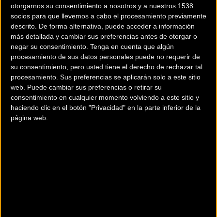
otorgarnos su consentimiento a nosotros y a nuestros 1538
socios para que llevemos a cabo el procesamiento previamente
descrito. De forma alternativa, puede acceder a información
más detallada y cambiar sus preferencias antes de otorgar o
negar su consentimiento.
Tenga en cuenta que algún
procesamiento de sus datos personales puede no requerir de
su consentimiento, pero usted tiene el derecho de rechazar tal
procesamiento. Sus preferencias se aplicarán solo a este sitio
200 km
web. Puede cambiar sus preferencias o retirar su
Terms of use
© 1987–2026 HERE
consentimiento en cualquier momento volviendo a este sitio y
¿Eres el propietario de esta tienda? Descubre cómo
hacerte tienda
haciendo clic en el botón "Privacidad" en la parte inferior de la
página web.
Premium para llegar a más clientes
.
Otros comercios
AL-LIMITE BICIS
Calle Cristobal de Acuña 2
BURGOS (Burgos)