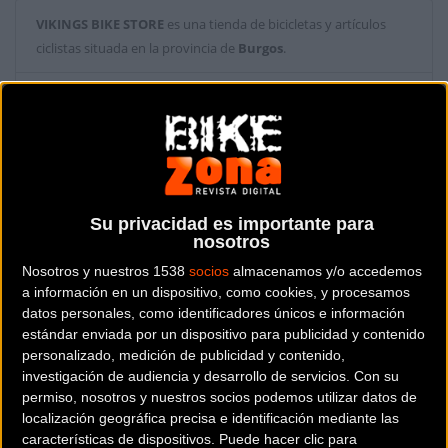
VIKINGS BIKE STORE
es una tienda de bicicletas y artículos
ciclistas situada en la provincia de
Burgos
.
Dónde se encuentra
C/ Santiago Apostol N°18
(Burgos).
Contactar con la tienda
Su privacidad es importante para
947 26 02 53
nosotros
Nosotros y nuestros 1538
socios
almacenamos y/o accedemos
Web y RRSS de la tienda
a información en un dispositivo, como cookies, y procesamos
datos personales, como identificadores únicos e información
estándar enviada por un dispositivo para publicidad y contenido
personalizado, medición de publicidad y contenido,
investigación de audiencia y desarrollo de servicios.
Con su
permiso, nosotros y nuestros socios podemos utilizar datos de
localización geográfica precisa e identificación mediante las
características de dispositivos. Puede hacer clic para