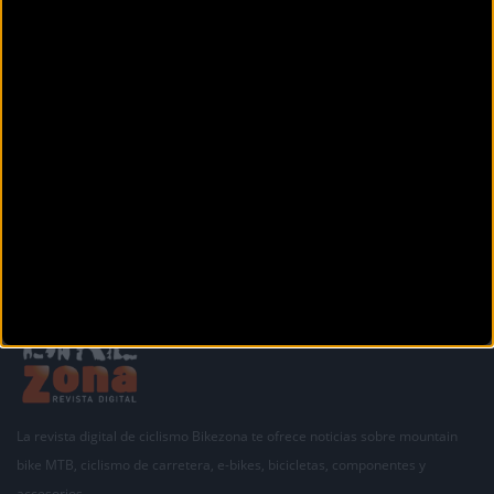
TECNISPORT
Avenida del Vena, 5
Burgos (Burgos)
ZONA SPORT
Calle FERNANDEZ GONZALEZ, 26
Aranda de Duero (Burgos)
La revista digital de ciclismo Bikezona te ofrece noticias sobre mountain
bike MTB, ciclismo de carretera, e-bikes, bicicletas, componentes y
accesorios.