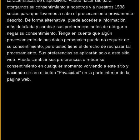
características de dispositivos. Puede hacer clic para
otorgarnos su consentimiento a nosotros y a nuestros 1538
socios para que llevemos a cabo el procesamiento previamente
descrito. De forma alternativa, puede acceder a información
más detallada y cambiar sus preferencias antes de otorgar o
negar su consentimiento.
Tenga en cuenta que algún
procesamiento de sus datos personales puede no requerir de
200 km
su consentimiento, pero usted tiene el derecho de rechazar tal
Terms of use
© 1987–2026 HERE
procesamiento. Sus preferencias se aplicarán solo a este sitio
¿Eres el propietario de esta tienda? Descubre cómo
hacerte tienda
web. Puede cambiar sus preferencias o retirar su
Premium para llegar a más clientes
.
consentimiento en cualquier momento volviendo a este sitio y
haciendo clic en el botón "Privacidad" en la parte inferior de la
página web.
Otros comercios
ACTUAL BIKE CYCLING STORE
C/ Ciudad de Matanzas, 6 Local 4-5
ALICANTE (Alicante)
BENIBIKES