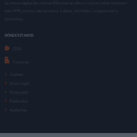
La revista digital de ciclismo Bikezona te ofrece noticias sobre mountain
bike MTB, ciclismo de carretera, e-bikes, bicicletas, componentes y
accesorios.
DÓNDE ESTAMOS
2026
Contactar
Cookies
Aviso Legal
Privacidad
Publicidad
Audiencia