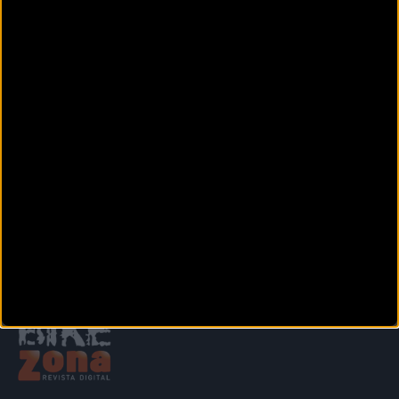
CICLESPORT ASPE
Calle Barranco, 78
ASPE (Alicante)
CICLO MANIA
calle Santa Rosalía nº 60
NOVELDA (Alicante)
Siguiente
1
2
3
4